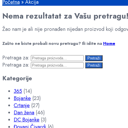
Početna
»
Akcija
Nema rezultatat za Vašu pretragu
Žao nam je ali nije pronađen nijedan proizvod koji odgov
Zašto ne biste probali novu pretragu?
Ili idite na
Home
Pretraga za:
Pretraži
Pretraga za:
Pretraži
Kategorije
365
(14)
Bojanke
(23)
Crtanje
(27)
Dan žena
(46)
DC Bojanke
(3)
Đovani Čivardi
(6)