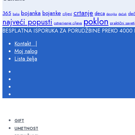
crtanje
bojanka
bojanke
365
deca
deč
ciljevi
baka
devojka
dečak
poklon
najveći popusti
praktični saveti
ostvarivanje ciljeva
BESPLATNA ISPORUKA ZA PORUDŽBINE PREKO 4000 
Kontakt |
Moj nalog
Lista želja
GIFT
UMETNOST