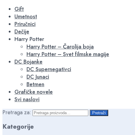
Gift
Umetnost
Priručnici
Dečije
Harry Potter
Harry Potter – Čarolija boja
Harry Potter – Svet filmske magije
DC Bojanke
DC Supernegativci
DC Junaci
Betmen
Grafičke novele
Svi naslovi
Pretraga za:
Pretraži
Kategorije