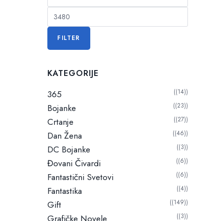
i
M
n
a
i
k
FILTER
m
s
a
i
l
KATEGORIJE
m
n
a
a
(14)
365
l
c
(23)
Bojanke
n
e
(27)
Crtanje
a
n
(46)
Dan Žena
c
a
(3)
e
DC Bojanke
n
(6)
Đovani Čivardi
a
(6)
Fantastični Svetovi
(4)
Fantastika
(149)
Gift
(3)
Grafičke Novele