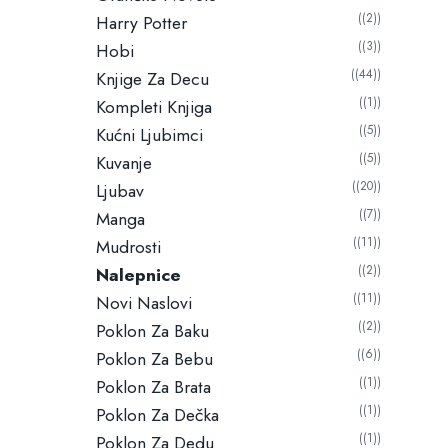
(2)
Harry Potter
(3)
Hobi
(44)
Knjige Za Decu
(1)
Kompleti Knjiga
(5)
Kućni Ljubimci
(5)
Kuvanje
(20)
Ljubav
(7)
Manga
(11)
Mudrosti
(2)
Nalepnice
(11)
Novi Naslovi
(2)
Poklon Za Baku
(6)
Poklon Za Bebu
(1)
Poklon Za Brata
(1)
Poklon Za Dečka
(1)
Poklon Za Dedu