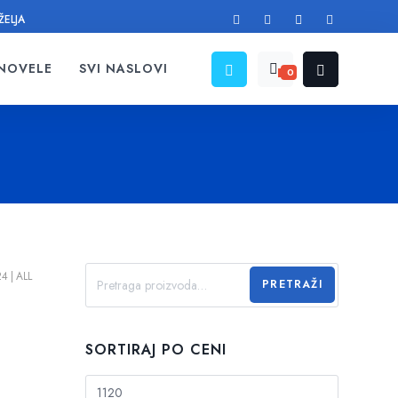
ŽELJA
 NOVELE
SVI NASLOVI
0
24
ALL
PRETRAŽI
SORTIRAJ PO CENI
M