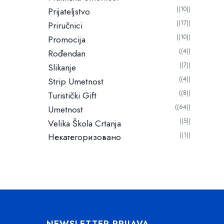
(10)
Prijateljstvo
(17)
Priručnici
(10)
Promocija
(4)
Rođendan
(7)
Slikanje
(4)
Strip Umetnost
(8)
Turistički Gift
(64)
Umetnost
(5)
Velika Škola Crtanja
Некатегоризовано
(1)