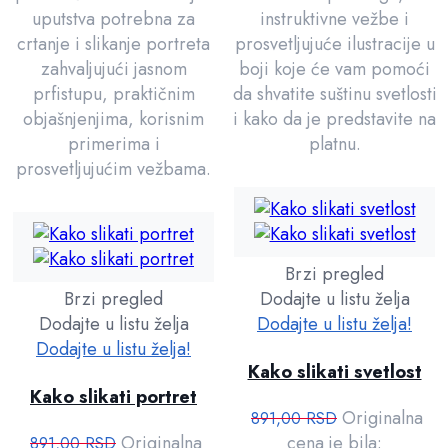
uputstva potrebna za
instruktivne vežbe i
crtanje i slikanje portreta
prosvetljujuće ilustracije u
zahvaljujući jasnom
boji koje će vam pomoći
prfistupu, praktičnim
da shvatite suštinu svetlosti
objašnjenjima, korisnim
i kako da je predstavite na
primerima i
platnu.
prosvetljujućim vežbama.
Brzi pregled
Brzi pregled
Dodajte u listu želja
Dodajte u listu želja
Dodajte u listu želja!
Dodajte u listu želja!
Kako slikati svetlost
Kako slikati portret
Originalna
891,00
RSD
Originalna
cena je bila:
891,00
RSD