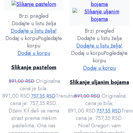
Brzi pregled
Dodajte u listu želja
Dodajte u listu želja!
Brzi pregled
Dodaj u korpu
Pogledajte
Dodajte u listu želja
korpu
Dodajte u listu želja!
Dodaj u korpu
Dodaj u korpu
Pogledajte
korpu
Slikanje pastelom
Dodaj u korpu
Originalna
891,00
RSD
Slikanje uljanim bojama
cena je bila:
891,00 RSD.
Trenutna
Originalna
757,35
RSD
891,00
RSD
cena je: 757,35 RSD.
cena je bila:
Dženi Kil deli sa nama
891,00 RSD.
Tren
757,35
RSD
strast prema mekim
cena je: 757,35 RSD.
pastelima. Ona nas
Noel Gregori vam
upoznaje sa osnovnim
pokazuje kako možete