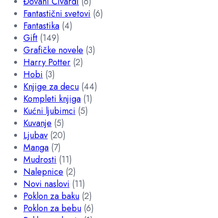
Đovani Čivardi
(6)
Fantastični svetovi
(6)
Fantastika
(4)
Gift
(149)
Grafičke novele
(3)
Harry Potter
(2)
Hobi
(3)
Knjige za decu
(44)
Kompleti knjiga
(1)
Kućni ljubimci
(5)
Kuvanje
(5)
Ljubav
(20)
Manga
(7)
Mudrosti
(11)
Nalepnice
(2)
Novi naslovi
(11)
Poklon za baku
(2)
Poklon za bebu
(6)