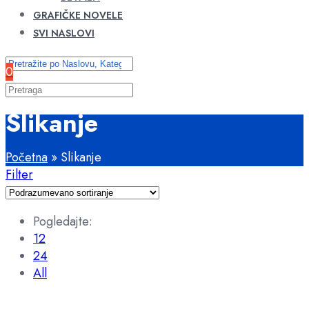
GRAFIČKE NOVELE
SVI NASLOVI
0
Slikanje
Početna
»
Slikanje
Filter
Pogledajte:
12
24
All