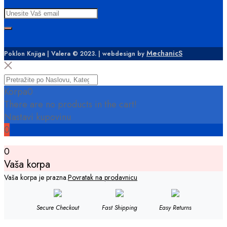
MechanicS
Poklon Knjiga | Valera © 2023. | webdesign by
Korpa
0
There are no products in the cart!
Nastavi kupovinu
0
0
Vaša korpa
Vaša korpa je prazna.
Povratak na prodavnicu
Secure Checkout
Fast Shipping
Easy Returns