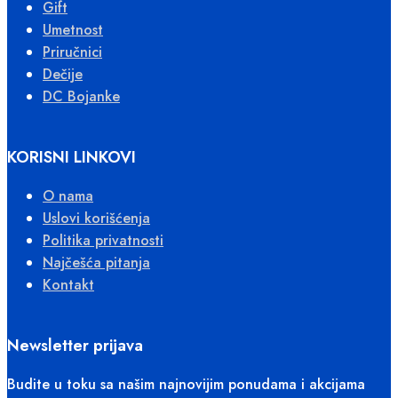
Gift
Umetnost
Priručnici
Dečije
DC Bojanke
KORISNI LINKOVI
O nama
Uslovi korišćenja
Politika privatnosti
Najčešća pitanja
Kontakt
Newsletter prijava
Budite u toku sa našim najnovijim ponudama i akcijama