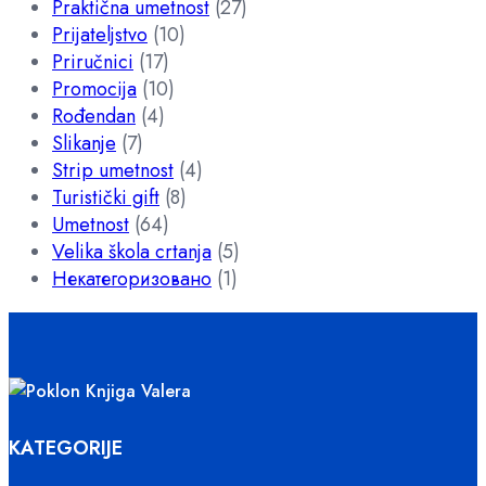
Praktična umetnost
(27)
Prijateljstvo
(10)
Priručnici
(17)
Promocija
(10)
Rođendan
(4)
Slikanje
(7)
Strip umetnost
(4)
Turistički gift
(8)
Umetnost
(64)
Velika škola crtanja
(5)
Некатегоризовано
(1)
KATEGORIJE