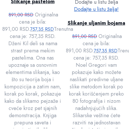
Slikanje pastelom
Dodajte u listu želja
Dodajte u listu želja!
Originalna
891,00
RSD
cena je bila:
Slikanje uljanim bojama
891,00 RSD.
Trenutna
757,35
RSD
cena je: 757,35 RSD.
Originalna
891,00
RSD
Dženi Kil deli sa nama
cena je bila:
strast prema mekim
891,00 RSD.
Tren
757,35
RSD
pastelima. Ona nas
cena je: 757,35 RSD.
upoznaje sa osnovnim
Noel Gregori vam
elementima slikanja, kao
pokazuje kako možete
što su teorija boja i
naslikati predivne uljane
kompozicija a zatim nam,
slike metodom korak po
korak po korak, pokazuje
korak korišćenjem preko
kako da slikamo pejzaže i
80 fotografija i nizom
cveće kroz pet sjajnih
nadahnjujućih slika.
demonstracija. Knjiga
Slikarske veštine ćete
prepuna saveta i
razviti na jednostavan