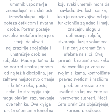
umetnik uspostavlja
koju svaki umetnik mora da
iznenađujući niz sličnosti
savlada. Svetlost i senka,
između skupa linija i
koja je nerazdvojiva od nje,
poteza četkicom i stvarne
funkcionišu zajedno i imaju
osobe. Portret postaje
značajnu ulogu u
vizuelna metafora koja je u
definisanju reljefa,
stanju da uhvati
stvaranju iluzije volumena,
najizrazitije spoljašnje i
i isticanju dramatičnih
unutrašnje osobine
efekata na slici. Ovaj
subjekta. Mada je tačno da
priručnik naučiće vas kako
se portret smatra jednom
da osvetlite prizore na
od najtežih disciplina, jer
svojim slikama, kontrolišete
zahteva majstorstvo crtanja
pravac svetlosti i različite
i kritičko oko, postoji
probleme vezane za
nekoliko strategija koje
svetlost sa kojima ćete se
mogu olakšati razumevanje
verovatno susresti. Naći
ove tehnike. Ova knjiga
ćete praktična objašnjenja,
pruža učenicima temeljna
korisne predloge,