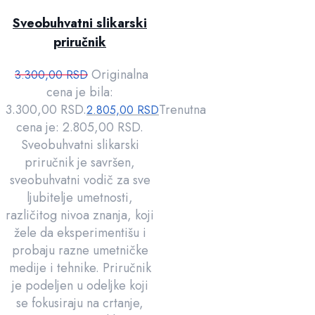
Sveobuhvatni slikarski
priručnik
Originalna
3.300,00
RSD
cena je bila:
3.300,00 RSD.
Trenutna
2.805,00
RSD
cena je: 2.805,00 RSD.
Sveobuhvatni slikarski
priručnik je savršen,
sveobuhvatni vodič za sve
ljubitelje umetnosti,
različitog nivoa znanja, koji
žele da eksperimentišu i
probaju razne umetničke
medije i tehnike. Priručnik
je podeljen u odeljke koji
se fokusiraju na crtanje,