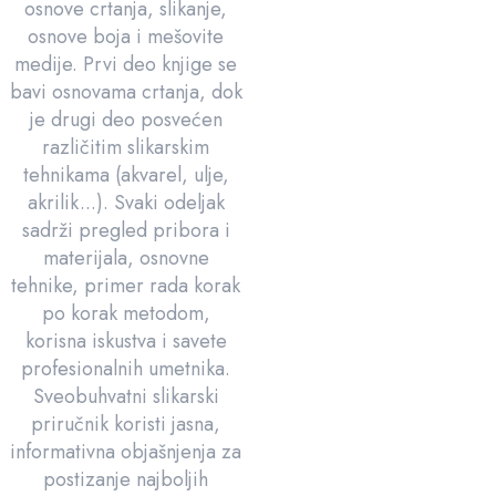
osnove crtanja, slikanje,
osnove boja i mešovite
medije. Prvi deo knjige se
bavi osnovama crtanja, dok
je drugi deo posvećen
različitim slikarskim
tehnikama (akvarel, ulje,
akrilik...). Svaki odeljak
sadrži pregled pribora i
materijala, osnovne
tehnike, primer rada korak
po korak metodom,
korisna iskustva i savete
profesionalnih umetnika.
Sveobuhvatni slikarski
priručnik koristi jasna,
informativna objašnjenja za
postizanje najboljih