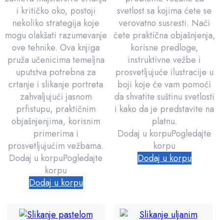
i kritičko oko, postoji
svetlost sa kojima ćete se
nekoliko strategija koje
verovatno susresti. Naći
mogu olakšati razumevanje
ćete praktična objašnjenja,
ove tehnike. Ova knjiga
korisne predloge,
pruža učenicima temeljna
instruktivne vežbe i
uputstva potrebna za
prosvetljujuće ilustracije u
crtanje i slikanje portreta
boji koje će vam pomoći
zahvaljujući jasnom
da shvatite suštinu svetlosti
prfistupu, praktičnim
i kako da je predstavite na
objašnjenjima, korisnim
platnu.
primerima i
Dodaj u korpu
Pogledajte
prosvetljujućim vežbama.
korpu
Dodaj u korpu
Pogledajte
Dodaj u korpu
korpu
Dodaj u korpu