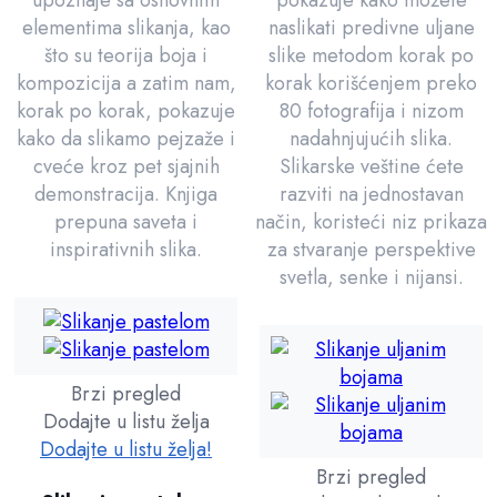
elementima slikanja, kao
naslikati predivne uljane
što su teorija boja i
slike metodom korak po
kompozicija a zatim nam,
korak korišćenjem preko
korak po korak, pokazuje
80 fotografija i nizom
kako da slikamo pejzaže i
nadahnjujućih slika.
cveće kroz pet sjajnih
Slikarske veštine ćete
demonstracija. Knjiga
razviti na jednostavan
prepuna saveta i
način, koristeći niz prikaza
inspirativnih slika.
za stvaranje perspektive
svetla, senke i nijansi.
Brzi pregled
Dodajte u listu želja
Dodajte u listu želja!
Brzi pregled