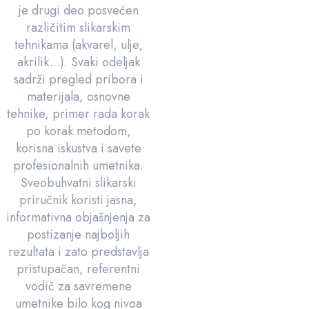
je drugi deo posvećen
različitim slikarskim
tehnikama (akvarel, ulje,
akrilik...). Svaki odeljak
sadrži pregled pribora i
materijala, osnovne
tehnike, primer rada korak
po korak metodom,
korisna iskustva i savete
profesionalnih umetnika.
Sveobuhvatni slikarski
priručnik koristi jasna,
informativna objašnjenja za
postizanje najboljih
rezultata i zato predstavlja
pristupačan, referentni
vodič za savremene
umetnike bilo kog nivoa