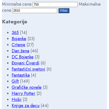
Minimalna cena
Maksimalna
cena
Filter
Kategorije
365
(14)
Bojanke
(23)
Crtanje
(27)
Dan žena
(46)
DC Bojanke
(3)
Đovani Čivardi
(6)
Fantastični svetovi
(6)
Fantastika
(4)
Gift
(149)
Grafičke novele
(3)
Harry Potter
(2)
Hobi
(3)
Knjige za decu
(44)