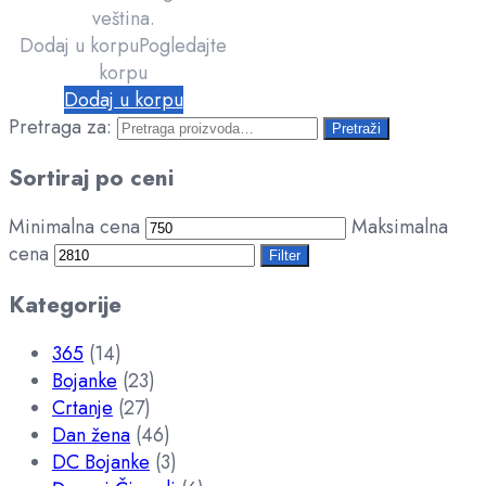
veština.
Dodaj u korpu
Pogledajte
korpu
Dodaj u korpu
Pretraga za:
Pretraži
Sortiraj po ceni
Minimalna cena
Maksimalna
cena
Filter
Kategorije
365
(14)
Bojanke
(23)
Crtanje
(27)
Dan žena
(46)
DC Bojanke
(3)