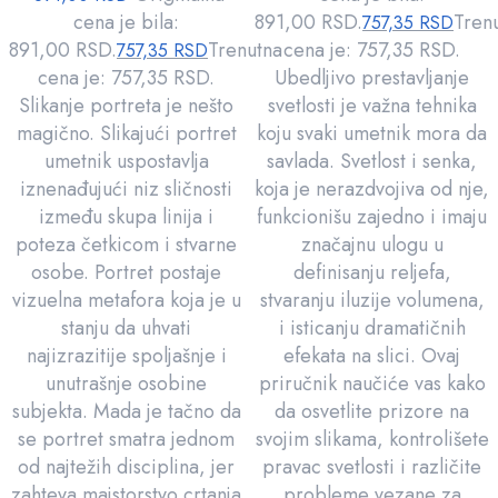
cena je bila:
891,00 RSD.
Tren
757,35
RSD
891,00 RSD.
Trenutna
cena je: 757,35 RSD.
757,35
RSD
cena je: 757,35 RSD.
Ubedljivo prestavljanje
Slikanje portreta je nešto
svetlosti je važna tehnika
magično. Slikajući portret
koju svaki umetnik mora da
umetnik uspostavlja
savlada. Svetlost i senka,
iznenađujući niz sličnosti
koja je nerazdvojiva od nje,
između skupa linija i
funkcionišu zajedno i imaju
poteza četkicom i stvarne
značajnu ulogu u
osobe. Portret postaje
definisanju reljefa,
vizuelna metafora koja je u
stvaranju iluzije volumena,
stanju da uhvati
i isticanju dramatičnih
najizrazitije spoljašnje i
efekata na slici. Ovaj
unutrašnje osobine
priručnik naučiće vas kako
subjekta. Mada je tačno da
da osvetlite prizore na
se portret smatra jednom
svojim slikama, kontrolišete
od najtežih disciplina, jer
pravac svetlosti i različite
zahteva majstorstvo crtanja
probleme vezane za