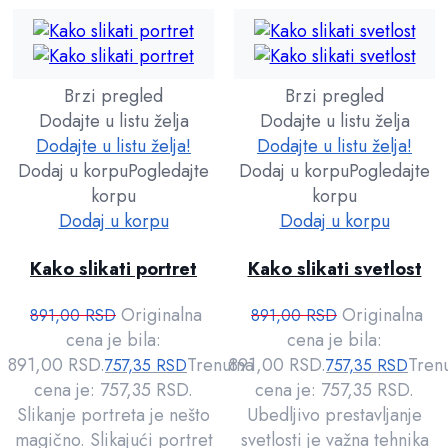
Brzi pregled
Brzi pregled
Dodajte u listu želja
Dodajte u listu želja
Dodajte u listu želja!
Dodajte u listu želja!
Dodaj u korpu
Pogledajte
Dodaj u korpu
Pogledajte
korpu
korpu
Dodaj u korpu
Dodaj u korpu
Kako slikati portret
Kako slikati svetlost
Originalna
Originalna
891,00
RSD
891,00
RSD
cena je bila:
cena je bila:
891,00 RSD.
Trenutna
891,00 RSD.
Tren
757,35
RSD
757,35
RSD
cena je: 757,35 RSD.
cena je: 757,35 RSD.
Slikanje portreta je nešto
Ubedljivo prestavljanje
magično. Slikajući portret
svetlosti je važna tehnika