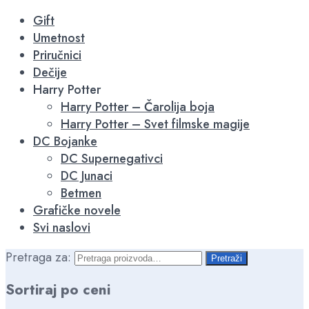
-15%
-15%
-15%
-15%
-15%
-15%
-15%
-15%
-15%
-15%
Gift
Umetnost
Priručnici
Dečije
Harry Potter
Harry Potter – Čarolija boja
Harry Potter – Svet filmske magije
DC Bojanke
DC Supernegativci
DC Junaci
Betmen
Grafičke novele
Svi naslovi
Pretraga za:
Pretraži
Sortiraj po ceni