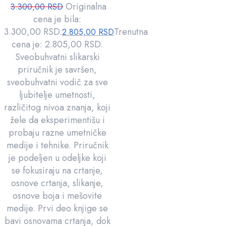
Originalna
3.300,00
RSD
cena je bila:
3.300,00 RSD.
Trenutna
2.805,00
RSD
cena je: 2.805,00 RSD.
Sveobuhvatni slikarski
priručnik je savršen,
sveobuhvatni vodič za sve
ljubitelje umetnosti,
različitog nivoa znanja, koji
žele da eksperimentišu i
probaju razne umetničke
medije i tehnike. Priručnik
je podeljen u odeljke koji
se fokusiraju na crtanje,
osnove crtanja, slikanje,
osnove boja i mešovite
medije. Prvi deo knjige se
bavi osnovama crtanja, dok