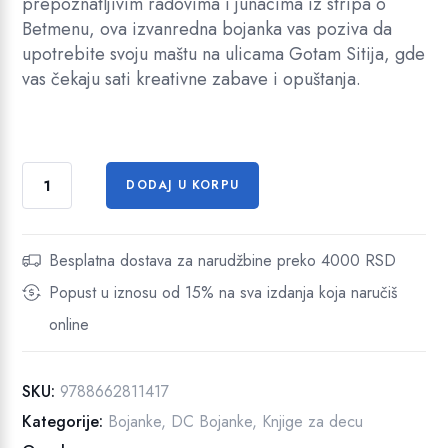
prepoznatljivim radovima i junacima iz stripa o
l
a
Betmenu, ova izvanredna bojanka vas poziva da
n
c
upotrebite svoju maštu na ulicama Gotam Sitija, gde
a
e
vas čekaju sati kreativne zabave i opuštanja.
c
n
e
a
n
j
B
DODAJ U KORPU
a
e
e
t
j
:
m
e
7
Besplatna dostava za narudžbine preko 4000 RSD
e
b
5
Popust u iznosu od 15% na sva izdanja koja naručiš
n
i
7
b
online
l
,
o
j
a
3
SKU:
9788662811417
a
:
5
Kategorije:
Bojanke
,
DC Bojanke
,
Knjige za decu
n