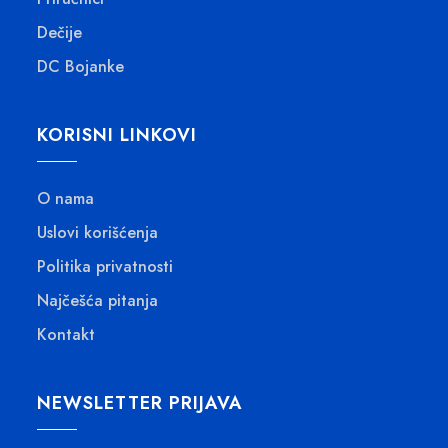
1
2
Dečije
.
,
3
DC Bojanke
0
2
0
0
KORISNI LINKOVI
,
R
0
S
0
O nama
D
.
Uslovi korišćenja
R
S
Politika privatnosti
D
Najčešća pitanja
.
Kontakt
NEWSLETTER PRIJAVA