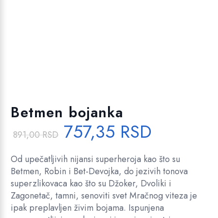
Dodajte u listu želja!
Betmen bojanka
O
T
757,35
RSD
891,00
RSD
r
r
i
e
Od upečatljivih nijansi superheroja kao što su
g
n
Betmen, Robin i Bet-Devojka, do jezivih tonova
i
u
superzlikovaca kao što su Džoker, Dvoliki i
Zagonetač, tamni, senoviti svet Mračnog viteza je
n
t
ipak preplavljen živim bojama. Ispunjena
a
n