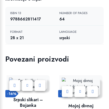
ISBN 13
NUMBER OF PAGES
9788662811417
64
FORMAT
LANGUAGE
28 x 21
srpski
Povezani proizvodi
-16%
-15%
Dodajte u listu želja!
Srpski slikari –
Dodajte u listu želja!
Bojanka
Mojoj divnoj