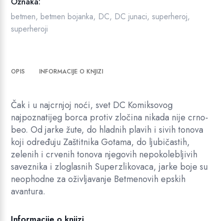
8
k
Oznaka:
9
R
a
betmen
,
betmen bojanka
,
DC
,
DC junaci
,
superheroj
,
1
S
k
superheroji
o
,
D
l
0
.
i
0
OPIS
INFORMACIJE O KNJIZI
č
i
R
n
Čak i u najcrnjoj noći, svet DC Komiksovog
a
S
najpoznatijeg borca protiv zločina nikada nije crno-
D
beo. Od jarke žute, do hladnih plavih i sivih tonova
koji određuju Zaštitnika Gotama, do ljubičastih,
.
zelenih i crvenih tonova njegovih nepokolebljivih
saveznika i zloglasnih Superzlikovaca, jarke boje su
neophodne za oživljavanje Betmenovih epskih
avantura.
Informacije o knjizi