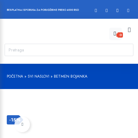
BESPLATNA ISPORUKA ZA PORUDŽBINE PREKO 4000 RSD
0
»
»
BETMEN BOJANKA
POČETNA
SVI NASLOVI
-15%