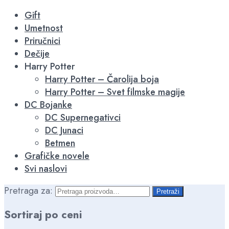
-15%
-15%
-15%
-15%
-15%
-15%
Gift
Umetnost
Priručnici
Dečije
Harry Potter
Harry Potter – Čarolija boja
Harry Potter – Svet filmske magije
DC Bojanke
DC Supernegativci
DC Junaci
Betmen
Grafičke novele
Svi naslovi
Pretraga za:
Pretraži
Sortiraj po ceni