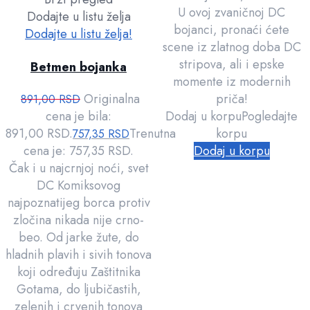
U ovoj zvaničnoj DC
Dodajte u listu želja
bojanci, pronaći ćete
Dodajte u listu želja!
scene iz zlatnog doba DC
stripova, ali i epske
Betmen bojanka
momente iz modernih
Originalna
priča!
891,00
RSD
cena je bila:
Dodaj u korpu
Pogledajte
891,00 RSD.
Trenutna
korpu
757,35
RSD
cena je: 757,35 RSD.
Dodaj u korpu
Čak i u najcrnjoj noći, svet
DC Komiksovog
najpoznatijeg borca protiv
zločina nikada nije crno-
beo. Od jarke žute, do
hladnih plavih i sivih tonova
koji određuju Zaštitnika
Gotama, do ljubičastih,
zelenih i crvenih tonova