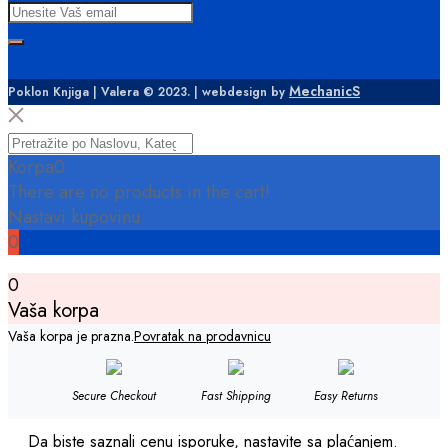
MechanicS
Poklon Knjiga | Valera © 2023. | webdesign by
Korpa
0
There are no products in the cart!
Nastavi kupovinu
0
0
Vaša korpa
Vaša korpa je prazna.
Povratak na prodavnicu
Secure Checkout
Fast Shipping
Easy Returns
Da biste saznali cenu isporuke, nastavite sa plaćanjem.