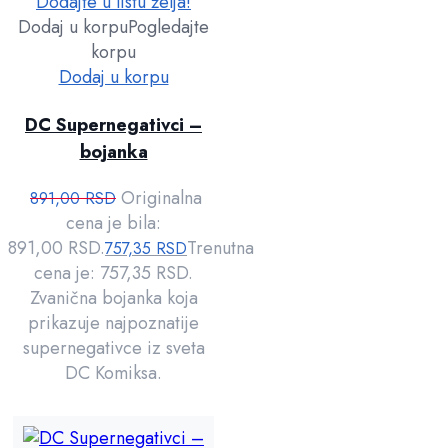
Dodajte u listu želja!
Dodaj u korpu
Pogledajte
korpu
Dodaj u korpu
DC Supernegativci –
bojanka
Originalna
891,00
RSD
cena je bila:
891,00 RSD.
Trenutna
757,35
RSD
cena je: 757,35 RSD.
Zvanična bojanka koja
prikazuje najpoznatije
supernegativce iz sveta
DC Komiksa.