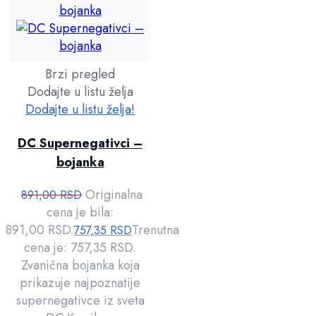
Brzi pregled
Dodajte u listu želja
Dodajte u listu želja!
DC Supernegativci –
bojanka
Originalna
891,00
RSD
cena je bila:
891,00 RSD.
Trenutna
757,35
RSD
cena je: 757,35 RSD.
Zvanična bojanka koja
prikazuje najpoznatije
supernegativce iz sveta