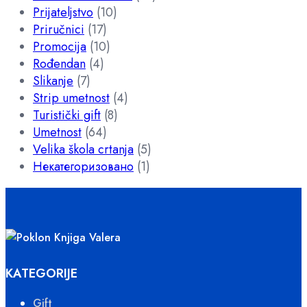
Prijateljstvo
(10)
Priručnici
(17)
Promocija
(10)
Rođendan
(4)
Slikanje
(7)
Strip umetnost
(4)
Turistički gift
(8)
Umetnost
(64)
Velika škola crtanja
(5)
Некатегоризовано
(1)
KATEGORIJE
Gift