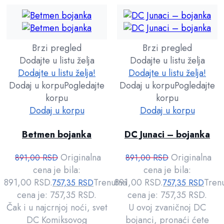
Brzi pregled
Brzi pregled
Dodajte u listu želja
Dodajte u listu želja
Dodajte u listu želja!
Dodajte u listu želja!
Dodaj u korpu
Pogledajte
Dodaj u korpu
Pogledajte
korpu
korpu
Dodaj u korpu
Dodaj u korpu
Betmen bojanka
DC Junaci – bojanka
Originalna
Originalna
891,00
RSD
891,00
RSD
cena je bila:
cena je bila:
891,00 RSD.
Trenutna
891,00 RSD.
Tren
757,35
RSD
757,35
RSD
cena je: 757,35 RSD.
cena je: 757,35 RSD.
Čak i u najcrnjoj noći, svet
U ovoj zvaničnoj DC
DC Komiksovog
bojanci, pronaći ćete