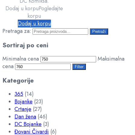
DC Komiksa.
Dodaj u korpu
Pogledajte
korpu
Dodaj u korpu
Pretraga za:
Pretraži
Sortiraj po ceni
Minimalna cena
Maksimalna
cena
Filter
Kategorije
365
(14)
Bojanke
(23)
Crtanje
(27)
Dan žena
(46)
DC Bojanke
(3)
Đovani Čivardi
(6)