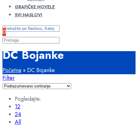
GRAFIČKE NOVELE
SVI NASLOVI
0
DC Bojanke
Početna
»
DC Bojanke
Filter
Pogledajte:
12
24
All