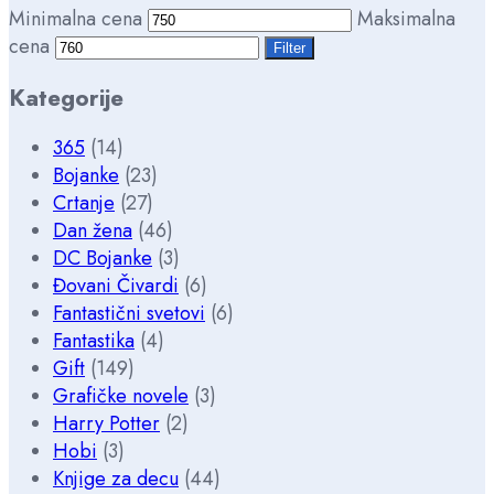
Minimalna cena
Maksimalna
cena
Filter
Kategorije
365
(14)
Bojanke
(23)
Crtanje
(27)
Dan žena
(46)
DC Bojanke
(3)
Đovani Čivardi
(6)
Fantastični svetovi
(6)
Fantastika
(4)
Gift
(149)
Grafičke novele
(3)
Harry Potter
(2)
Hobi
(3)
Knjige za decu
(44)