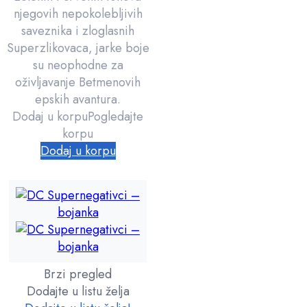
njegovih nepokolebljivih
saveznika i zloglasnih
Superzlikovaca, jarke boje
su neophodne za
oživljavanje Betmenovih
epskih avantura.
Dodaj u korpu
Pogledajte
korpu
Dodaj u korpu
Brzi pregled
Dodajte u listu želja