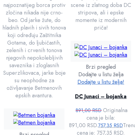
najpoznatijeg borca protiv
scene iz zlatnog doba DC
zločina nikada nije crno-
stripova, ali i epske
beo. Od jarke žute, do
momente iz modernih
hladnih plavih i sivih tonova
priča!
koji određuju Zaštitnika
Gotama, do ljubičastih,
zelenih i crvenih tonova
njegovih nepokolebljivih
saveznika i zloglasnih
Brzi pregled
Superzlikovaca, jarke boje
Dodajte u listu želja
su neophodne za
Dodajte u listu želja!
oživljavanje Betmenovih
epskih avantura.
DC Junaci – bojanka
Originalna
891,00
RSD
cena je bila:
891,00 RSD.
Tren
757,35
RSD
cena je: 757,35 RSD.
Brzi pregled