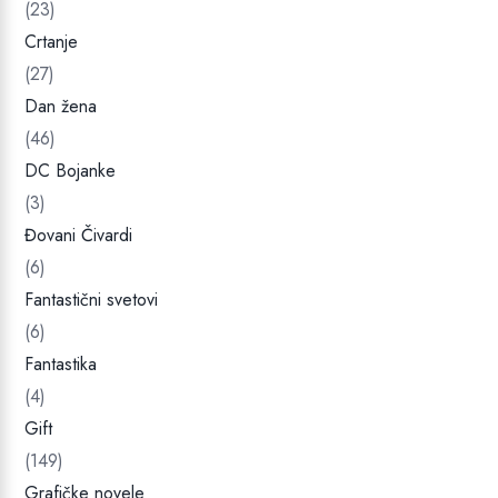
D
0
R
7
c
(23)
a
.
0
S
,
e
Crtanje
D
0
n
(27)
R
.
0
a
Dan žena
S
(46)
D
R
DC Bojanke
.
S
D
(3)
.
Đovani Čivardi
(6)
Fantastični svetovi
(6)
Fantastika
(4)
Gift
(149)
Grafičke novele