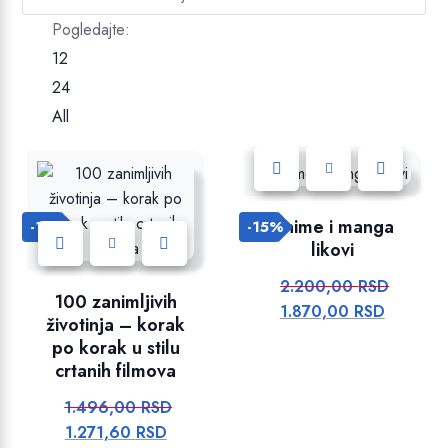
Pogledajte:
12
24
All
Dodajte u listu želja!
Anime i manga
-16%
-15%
likovi
2.200,00
RSD
O
Dodajte u listu želja!
100 zanimljivih
1.870,00
RSD
T
r
životinja – korak
r
i
po korak u stilu
e
g
crtanih filmova
n
i
1.496,00
RSD
O
u
n
1.271,60
RSD
T
r
t
a