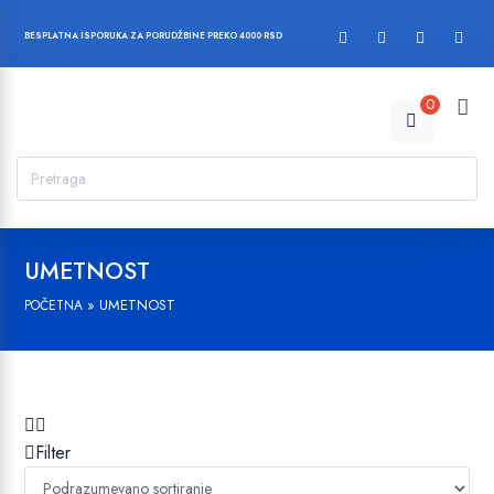
BESPLATNA ISPORUKA ZA PORUDŽBINE PREKO 4000 RSD
0
UMETNOST
»
UMETNOST
POČETNA
Filter