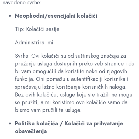
navedene svrhe:
Neophodni/esencijalni kolačići
Tip: Kolačići sesije
Administrira: mi
Svrha: Ovi kolačići su od suštinskog značaja za
pružanje usluga dostupnih preko veb stranice i da
bi vam omogućili da koristite neke od njegovih
funkcija. Oni pomažu u autentifikaciji korisnika i
sprečavaju lažno korišćenje korisničkih naloga.
Bez ovih kolačića, usluge koje ste tražili ne mogu
se pružiti, a mi koristimo ove kolačiće samo da
bismo vam pružili te usluge.
Politika kolačića / Kolačići za prihvatanje
obaveštenja