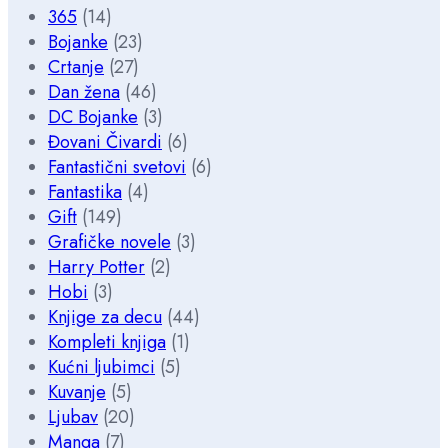
365
(14)
Bojanke
(23)
Crtanje
(27)
Dan žena
(46)
DC Bojanke
(3)
Đovani Čivardi
(6)
Fantastični svetovi
(6)
Fantastika
(4)
Gift
(149)
Grafičke novele
(3)
Harry Potter
(2)
Hobi
(3)
Knjige za decu
(44)
Kompleti knjiga
(1)
Kućni ljubimci
(5)
Kuvanje
(5)
Ljubav
(20)
Manga
(7)