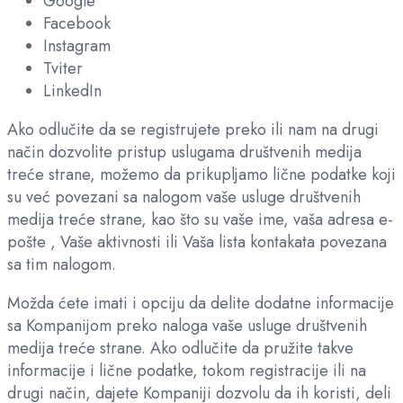
Google
Facebook
Instagram
Tviter
LinkedIn
Ako odlučite da se registrujete preko ili nam na drugi
način dozvolite pristup uslugama društvenih medija
treće strane, možemo da prikupljamo lične podatke koji
su već povezani sa nalogom vaše usluge društvenih
medija treće strane, kao što su vaše ime, vaša adresa e-
pošte , Vaše aktivnosti ili Vaša lista kontakata povezana
sa tim nalogom.
Možda ćete imati i opciju da delite dodatne informacije
sa Kompanijom preko naloga vaše usluge društvenih
medija treće strane. Ako odlučite da pružite takve
informacije i lične podatke, tokom registracije ili na
drugi način, dajete Kompaniji dozvolu da ih koristi, deli