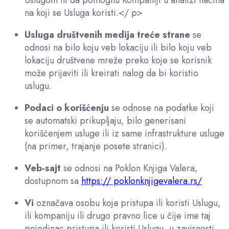
Uslugom ili da pomognu Kompaniji u analizi načina
na koji se Usluga koristi.</ p>
Usluga društvenih medija treće strane
se
odnosi na bilo koju veb lokaciju ili bilo koju veb
lokaciju društvene mreže preko koje se korisnik
može prijaviti ili kreirati nalog da bi koristio
uslugu.
Podaci o korišćenju
se odnose na podatke koji
se automatski prikupljaju, bilo generisani
korišćenjem usluge ili iz same infrastrukture usluge
(na primer, trajanje posete stranici).
Veb-sajt
se odnosi na Poklon Knjiga Valera,
dostupnom sa
https:// poklonknjigevalera.rs/
Vi
označava osobu koja pristupa ili koristi Uslugu,
ili kompaniju ili drugo pravno lice u čije ime taj
pojedinac pristupa ili koristi Uslugu, u zavisnosti