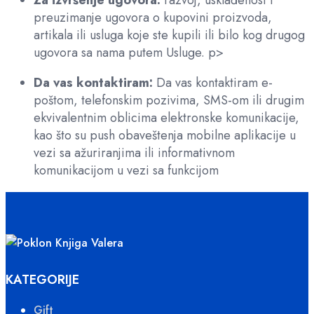
Za izvršenje ugovora:
razvoj, usklađenost i
preuzimanje ugovora o kupovini proizvoda,
artikala ili usluga koje ste kupili ili bilo kog drugog
ugovora sa nama putem Usluge. p>
Da vas kontaktiram:
Da vas kontaktiram e-
poštom, telefonskim pozivima, SMS-om ili drugim
ekvivalentnim oblicima elektronske komunikacije,
kao što su push obaveštenja mobilne aplikacije u
vezi sa ažuriranjima ili informativnom
komunikacijom u vezi sa funkcijom
KATEGORIJE
Gift