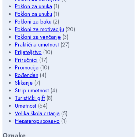
Poklon za unuka
(1)
Poklon za unuku
(1)
Pokloni za baku
(2)
Pokloni za motivaciju
(20)
Pokloni za venčanje
(3)
Praktična umetnost
(27)
Prijateljstvo
(10)
Priručnici
(17)
Promocija
(10)
Rođendan
(4)
Slikanje
(7)
Strip umetnost
(4)
Turistički gift
(8)
Umetnost
(64)
Velika škola crtanja
(5)
Некатегоризовано
(1)
Oznake