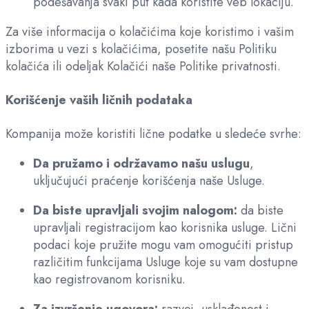
podešavanja svaki put kada koristite veb lokaciju.
Za više informacija o kolačićima koje koristimo i vašim
izborima u vezi s kolačićima, posetite našu Politiku
kolačića ili odeljak Kolačići naše Politike privatnosti.
Korišćenje vaših ličnih podataka
Kompanija može koristiti lične podatke u sledeće svrhe:
Da pružamo i održavamo našu uslugu
,
uključujući praćenje korišćenja naše Usluge.
Da biste upravljali svojim nalogom:
da biste
upravljali registracijom kao korisnika usluge. Lični
podaci koje pružite mogu vam omogućiti pristup
različitim funkcijama Usluge koje su vam dostupne
kao registrovanom korisniku.