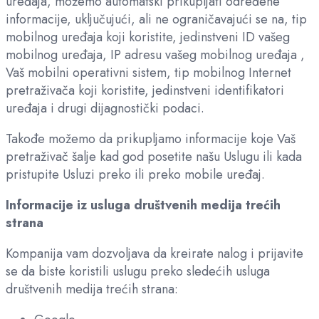
uređaja, možemo automatski prikupljati određene
informacije, uključujući, ali ne ograničavajući se na, tip
mobilnog uređaja koji koristite, jedinstveni ID vašeg
mobilnog uređaja, IP adresu vašeg mobilnog uređaja ,
Vaš mobilni operativni sistem, tip mobilnog Internet
pretraživača koji koristite, jedinstveni identifikatori
uređaja i drugi dijagnostički podaci.
Takođe možemo da prikupljamo informacije koje Vaš
pretraživač šalje kad god posetite našu Uslugu ili kada
pristupite Usluzi preko ili preko mobile uređaj.
Informacije iz usluga društvenih medija trećih
strana
Kompanija vam dozvoljava da kreirate nalog i prijavite
se da biste koristili uslugu preko sledećih usluga
društvenih medija trećih strana: