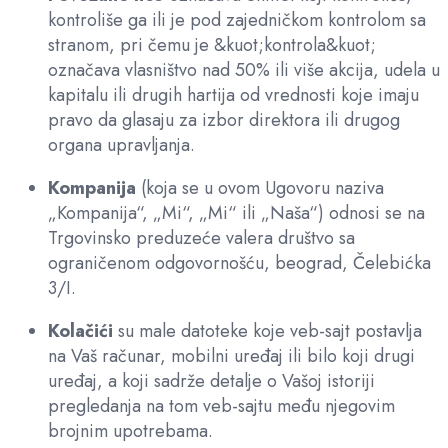
kontroliše ga ili je pod zajedničkom kontrolom sa
stranom, pri čemu je &kuot;kontrola&kuot;
označava vlasništvo nad 50% ili više akcija, udela u
kapitalu ili drugih hartija od vrednosti koje imaju
pravo da glasaju za izbor direktora ili drugog
organa upravljanja.
Kompanija
(koja se u ovom Ugovoru naziva
„Kompanija“, „Mi“, „Mi“ ili „Naša“) odnosi se na
Trgovinsko preduzeće valera društvo sa
ograničenom odgovornošću, beograd, Čelebićka
3/I.
Kolačići
su male datoteke koje veb-sajt postavlja
na Vaš računar, mobilni uređaj ili bilo koji drugi
uređaj, a koji sadrže detalje o Vašoj istoriji
pregledanja na tom veb-sajtu među njegovim
brojnim upotrebama.