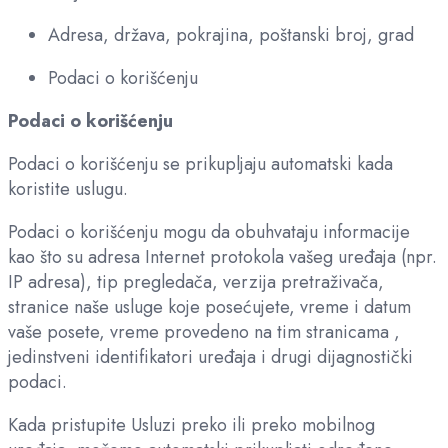
Adresa, država, pokrajina, poštanski broj, grad
Podaci o korišćenju
Podaci o korišćenju
Podaci o korišćenju se prikupljaju automatski kada
koristite uslugu.
Podaci o korišćenju mogu da obuhvataju informacije
kao što su adresa Internet protokola vašeg uređaja (npr.
IP adresa), tip pregledača, verzija pretraživača,
stranice naše usluge koje posećujete, vreme i datum
vaše posete, vreme provedeno na tim stranicama ,
jedinstveni identifikatori uređaja i drugi dijagnostički
podaci.
Kada pristupite Usluzi preko ili preko mobilnog