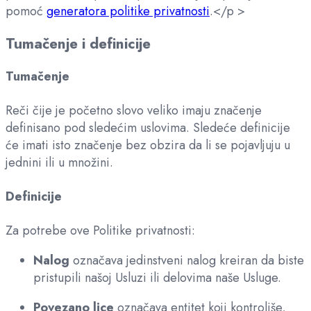
pomoć
generatora politike privatnosti
.</p >
Tumačenje i definicije
Tumačenje
Reči čije je početno slovo veliko imaju značenje
definisano pod sledećim uslovima. Sledeće definicije
će imati isto značenje bez obzira da li se pojavljuju u
jednini ili u množini.
Definicije
Za potrebe ove Politike privatnosti:
Nalog
označava jedinstveni nalog kreiran da biste
pristupili našoj Usluzi ili delovima naše Usluge.
Povezano lice
označava entitet koji kontroliše,