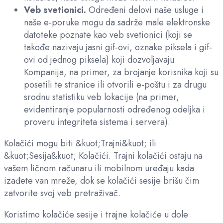
Veb svetionici.
Određeni delovi naše usluge i
naše e-poruke mogu da sadrže male elektronske
datoteke poznate kao veb svetionici (koji se
takođe nazivaju jasni gif-ovi, oznake piksela i gif-
ovi od jednog piksela) koji dozvoljavaju
Kompanija, na primer, za brojanje korisnika koji su
posetili te stranice ili otvorili e-poštu i za drugu
srodnu statistiku veb lokacije (na primer,
evidentiranje popularnosti određenog odeljka i
proveru integriteta sistema i servera).
Kolačići mogu biti &kuot;Trajni&kuot; ili
&kuot;Sesija&kuot; Kolačići. Trajni kolačići ostaju na
vašem ličnom računaru ili mobilnom uređaju kada
izađete van mreže, dok se kolačići sesije brišu čim
zatvorite svoj veb pretraživač.
Koristimo kolačiće sesije i trajne kolačiće u dole