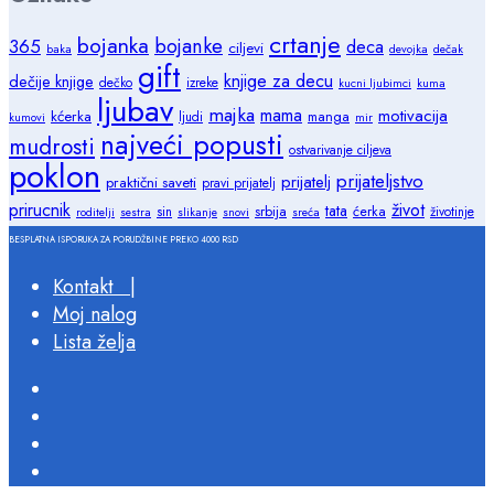
crtanje
bojanka
bojanke
365
deca
ciljevi
baka
devojka
dečak
gift
knjige za decu
dečije knjige
dečko
izreke
kucni ljubimci
kuma
ljubav
majka
mama
motivacija
kćerka
manga
ljudi
kumovi
mir
najveći popusti
mudrosti
ostvarivanje ciljeva
poklon
prijateljstvo
prijatelj
praktični saveti
pravi prijatelj
prirucnik
život
tata
srbija
ćerka
sin
životinje
roditelji
sestra
slikanje
snovi
sreća
BESPLATNA ISPORUKA ZA PORUDŽBINE PREKO 4000 RSD
Kontakt |
Moj nalog
Lista želja