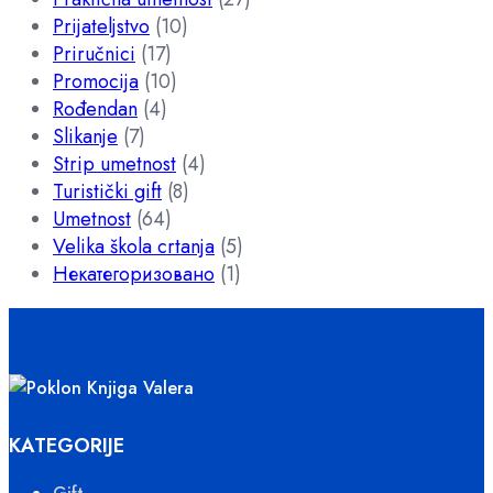
Prijateljstvo
(10)
Priručnici
(17)
Promocija
(10)
Rođendan
(4)
Slikanje
(7)
Strip umetnost
(4)
Turistički gift
(8)
Umetnost
(64)
Velika škola crtanja
(5)
Некатегоризовано
(1)
KATEGORIJE