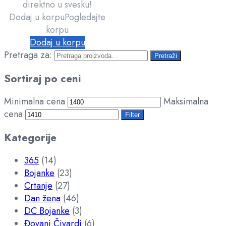
direktno u svesku!
Dodaj u korpu
Pogledajte
korpu
Dodaj u korpu
Pretraga za:
Pretraži
Sortiraj po ceni
Minimalna cena
Maksimalna
cena
Filter
Kategorije
365
(14)
Bojanke
(23)
Crtanje
(27)
Dan žena
(46)
DC Bojanke
(3)
Đovani Čivardi
(6)