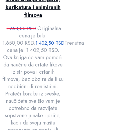
karikatura i animiranih
filmova
Originalna
1.650,00
RSD
cena je bila:
1.650,00 RSD.
Trenutna
1.402,50
RSD
cena je: 1.402,50 RSD.
Ova knjiga će vam pomoći
da naučite da crtate likove
iz stripova i crtanih
filmova, bez obzira da li su
neobični ili realistični.
Prateći korake iz sveske,
naučićete sve što vam je
potrebno da razvijete
sopstvene junake i priče,
kao i da svoju maštu
prenesete na papir, ili