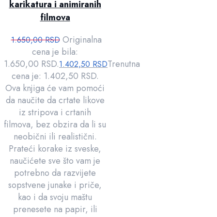
karikatura i animiranih
filmova
Originalna
1.650,00
RSD
cena je bila:
1.650,00 RSD.
Trenutna
1.402,50
RSD
cena je: 1.402,50 RSD.
Ova knjiga će vam pomoći
da naučite da crtate likove
iz stripova i crtanih
filmova, bez obzira da li su
neobični ili realistični.
Prateći korake iz sveske,
naučićete sve što vam je
potrebno da razvijete
sopstvene junake i priče,
kao i da svoju maštu
prenesete na papir, ili