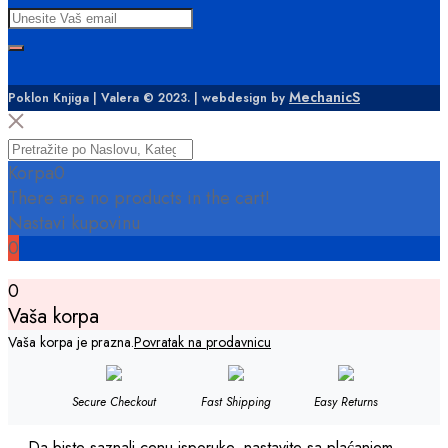
MechanicS
Poklon Knjiga | Valera © 2023. | webdesign by
Korpa
0
There are no products in the cart!
Nastavi kupovinu
0
0
Vaša korpa
Vaša korpa je prazna.
Povratak na prodavnicu
Secure Checkout
Fast Shipping
Easy Returns
Da biste saznali cenu isporuke, nastavite sa plaćanjem.