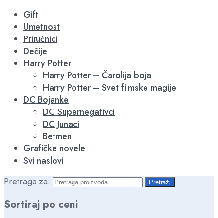
-15%
-15%
Gift
Umetnost
Priručnici
Dečije
Harry Potter
Harry Potter – Čarolija boja
Harry Potter – Svet filmske magije
DC Bojanke
DC Supernegativci
DC Junaci
Betmen
Grafičke novele
Svi naslovi
Pretraga za:
Pretraži
Sortiraj po ceni