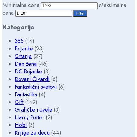
Minimalna cena
Maksimalna
cena
Filter
Kategorije
365
(14)
Bojanke
(23)
Crtanje
(27)
Dan žena
(46)
DC Bojanke
(3)
Đovani Čivardi
(6)
Fantastični svetovi
(6)
Fantastika
(4)
Gift
(149)
Grafičke novele
(3)
Harry Potter
(2)
Hobi
(3)
Knjige za decu
(44)