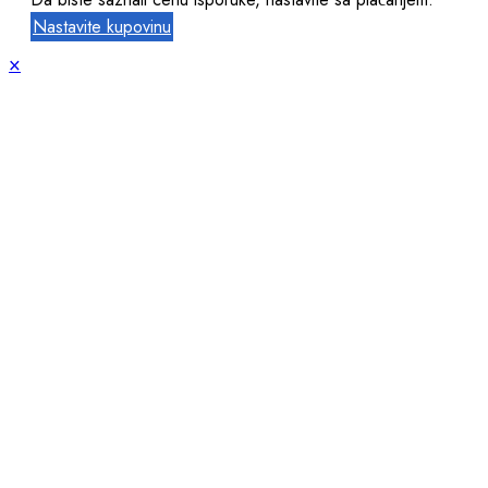
Nastavite kupovinu
×