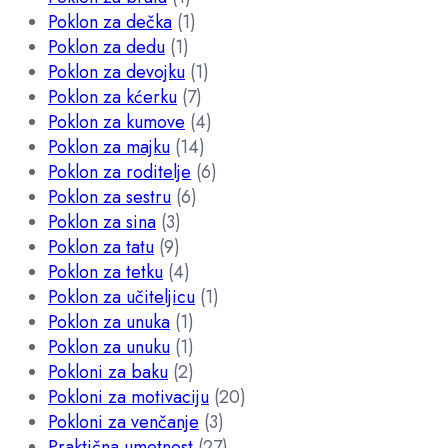
Poklon za dečka
(1)
Poklon za dedu
(1)
Poklon za devojku
(1)
Poklon za kćerku
(7)
Poklon za kumove
(4)
Poklon za majku
(14)
Poklon za roditelje
(6)
Poklon za sestru
(6)
Poklon za sina
(3)
Poklon za tatu
(9)
Poklon za tetku
(4)
Poklon za učiteljicu
(1)
Poklon za unuka
(1)
Poklon za unuku
(1)
Pokloni za baku
(2)
Pokloni za motivaciju
(20)
Pokloni za venčanje
(3)
Praktična umetnost
(27)