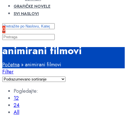
GRAFIČKE NOVELE
SVI NASLOVI
0
animirani filmovi
Početna
»
animirani filmovi
Filter
Pogledajte:
12
24
All