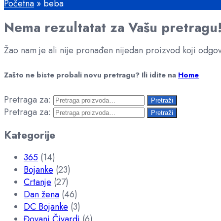
Početna
»
beba
Nema rezultatat za Vašu pretragu
Žao nam je ali nije pronađen nijedan proizvod koji odgov
Zašto ne biste probali novu pretragu?
Ili idite na
Home
Pretraga za:
Pretraži
Pretraga za:
Pretraži
Kategorije
365
(14)
Bojanke
(23)
Crtanje
(27)
Dan žena
(46)
DC Bojanke
(3)
Đovani Čivardi
(6)