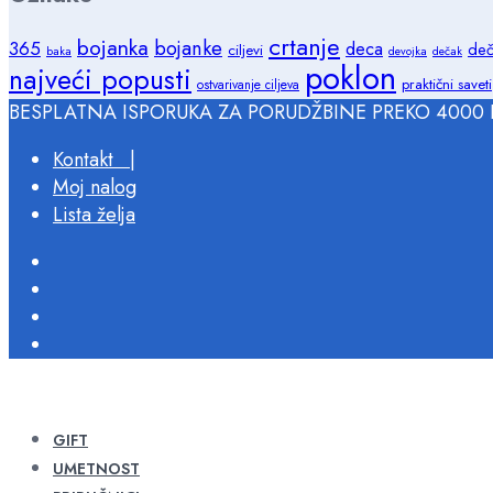
crtanje
bojanka
bojanke
365
deca
deč
ciljevi
baka
devojka
dečak
poklon
najveći popusti
praktični saveti
ostvarivanje ciljeva
BESPLATNA ISPORUKA ZA PORUDŽBINE PREKO 4000 
Kontakt |
Moj nalog
Lista želja
GIFT
UMETNOST