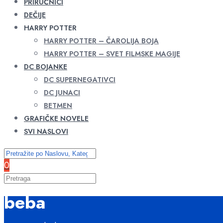
PRIRUČNICI
DEČIJE
HARRY POTTER
HARRY POTTER – ČAROLIJA BOJA
HARRY POTTER – SVET FILMSKE MAGIJE
DC BOJANKE
DC SUPERNEGATIVCI
DC JUNACI
BETMEN
GRAFIČKE NOVELE
SVI NASLOVI
0
beba