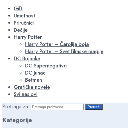
Gift
Umetnost
Priručnici
Dečije
Harry Potter
Harry Potter – Čarolija boja
Harry Potter – Svet filmske magije
DC Bojanke
DC Supernegativci
DC Junaci
Betmen
Grafičke novele
Svi naslovi
Pretraga za:
Pretraži
Kategorije