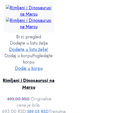
Brzi pregled
Dodajte u listu želja
Dodajte u listu želja!
Dodaj u korpu
Pogledajte
korpu
Dodaj u korpu
Rimljani i Dinosaurusi na
Marsu
Originalna
693,00
RSD
cena je bila:
693,00 RSD.
Trenutna
589,05
RSD