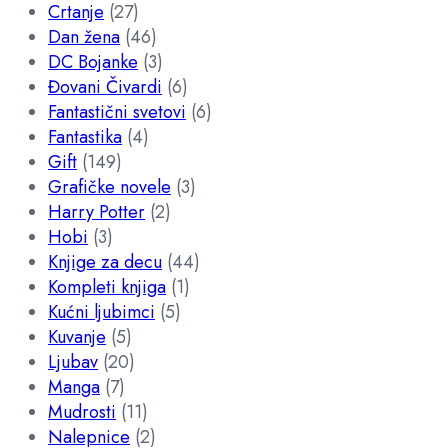
Crtanje
(27)
Dan žena
(46)
DC Bojanke
(3)
Đovani Čivardi
(6)
Fantastični svetovi
(6)
Fantastika
(4)
Gift
(149)
Grafičke novele
(3)
Harry Potter
(2)
Hobi
(3)
Knjige za decu
(44)
Kompleti knjiga
(1)
Kućni ljubimci
(5)
Kuvanje
(5)
Ljubav
(20)
Manga
(7)
Mudrosti
(11)
Nalepnice
(2)