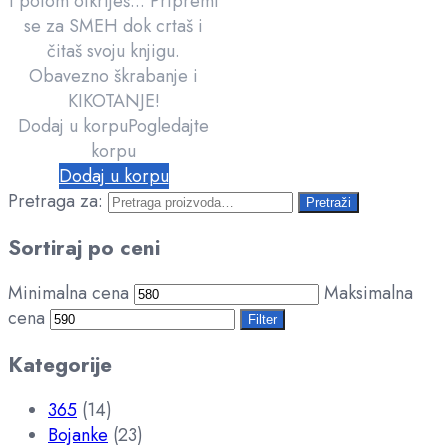
i potom otkriješ... Pripremi
se za SMEH dok crtaš i
čitaš svoju knjigu.
Obavezno škrabanje i
KIKOTANJE!
Dodaj u korpu
Pogledajte
korpu
Dodaj u korpu
Pretraga za:
Pretraži
Sortiraj po ceni
Minimalna cena
Maksimalna
cena
Filter
Kategorije
365
(14)
Bojanke
(23)