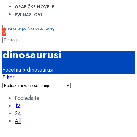
GRAFIČKE NOVELE
SVI NASLOVI
0
dinosaurusi
Početna
»
dinosaurusi
Filter
Pogledajte:
12
24
All