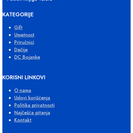
KATEGORIJE
Gift
Umetnost
Priručnici
Dečije
DC Bojanke
KORISNI LINKOVI
O nama
Uslovi korišćenja
Politika privatnosti
Najčešća pitanja
Kontakt