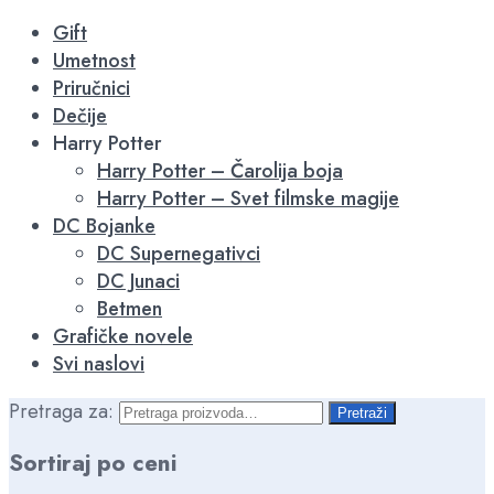
-16%
-16%
Gift
Umetnost
Priručnici
Dečije
Harry Potter
Harry Potter – Čarolija boja
Harry Potter – Svet filmske magije
DC Bojanke
DC Supernegativci
DC Junaci
Betmen
Grafičke novele
Svi naslovi
Pretraga za:
Pretraži
Sortiraj po ceni