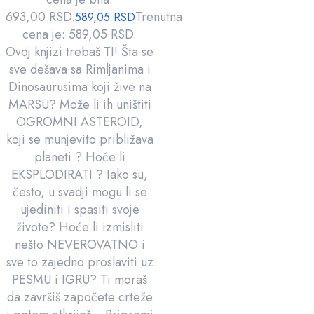
693,00 RSD.
Trenutna
589,05
RSD
cena je: 589,05 RSD.
Ovoj knjizi trebaš TI! Šta se
sve dešava sa Rimljanima i
Dinosaurusima koji žive na
MARSU? Može li ih uništiti
OGROMNI ASTEROID,
koji se munjevito približava
planeti ? Hoće li
EKSPLODIRATI ? Iako su,
često, u svadji mogu li se
ujediniti i spasiti svoje
živote? Hoće li izmisliti
nešto NEVEROVATNO i
sve to zajedno proslaviti uz
PESMU i IGRU? Ti moraš
da završiš započete crteže