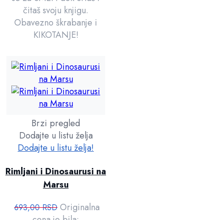
čitaš svoju knjigu.
Obavezno škrabanje i
KIKOTANJE!
Brzi pregled
Dodajte u listu želja
Dodajte u listu želja!
Rimljani i Dinosaurusi na
Marsu
Originalna
693,00
RSD
cena je bila: