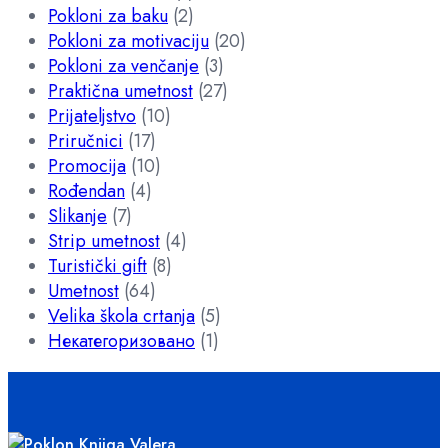
Pokloni za baku
(2)
Pokloni za motivaciju
(20)
Pokloni za venčanje
(3)
Praktična umetnost
(27)
Prijateljstvo
(10)
Priručnici
(17)
Promocija
(10)
Rođendan
(4)
Slikanje
(7)
Strip umetnost
(4)
Turistički gift
(8)
Umetnost
(64)
Velika škola crtanja
(5)
Некатегоризовано
(1)