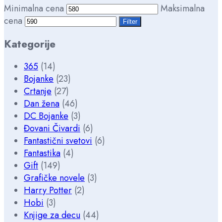
Minimalna cena
Maksimalna
cena
Filter
Kategorije
365
(14)
Bojanke
(23)
Crtanje
(27)
Dan žena
(46)
DC Bojanke
(3)
Đovani Čivardi
(6)
Fantastični svetovi
(6)
Fantastika
(4)
Gift
(149)
Grafičke novele
(3)
Harry Potter
(2)
Hobi
(3)
Knjige za decu
(44)