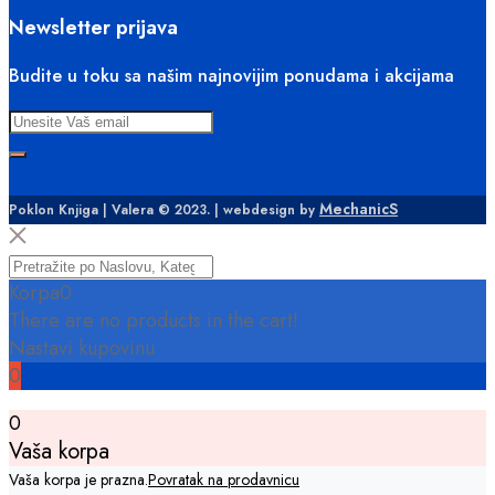
Newsletter prijava
Budite u toku sa našim najnovijim ponudama i akcijama
MechanicS
Poklon Knjiga | Valera © 2023. | webdesign by
Korpa
0
There are no products in the cart!
Nastavi kupovinu
0
0
Vaša korpa
Vaša korpa je prazna.
Povratak na prodavnicu