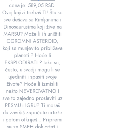
cena je: 589,05 RSD.
Ovoj knjizi trebaš TI! Šta se
sve dešava sa Rimljanima i
Dinosaurusima koji žive na
MARSU? Može li ih uništiti
OGROMNI ASTEROID,
koji se munjevito približava
planeti ? Hoće li
EKSPLODIRATI ? Iako su,
često, u svadji mogu li se
ujediniti i spasiti svoje
živote? Hoće li izmisliti
nešto NEVEROVATNO i
sve to zajedno proslaviti uz
PESMU i IGRU? Ti moraš
da završiš započete crteže
i potom otkriješ... Pripremi
se za SMEH dok crtaš i