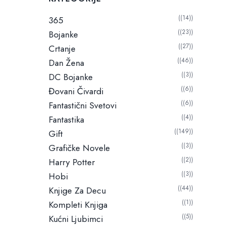
m
n
a
a
(14)
365
l
c
(23)
Bojanke
n
e
(27)
Crtanje
a
n
(46)
Dan Žena
c
a
(3)
e
DC Bojanke
n
(6)
Đovani Čivardi
a
(6)
Fantastični Svetovi
(4)
Fantastika
(149)
Gift
(3)
Grafičke Novele
(2)
Harry Potter
(3)
Hobi
(44)
Knjige Za Decu
(1)
Kompleti Knjiga
(5)
Kućni Ljubimci