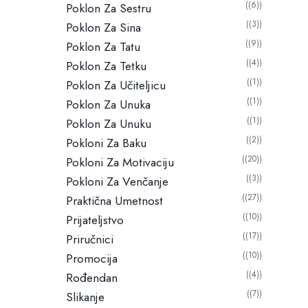
(6)
Poklon Za Sestru
(3)
Poklon Za Sina
(9)
Poklon Za Tatu
(4)
Poklon Za Tetku
(1)
Poklon Za Učiteljicu
(1)
Poklon Za Unuka
(1)
Poklon Za Unuku
(2)
Pokloni Za Baku
(20)
Pokloni Za Motivaciju
(3)
Pokloni Za Venčanje
(27)
Praktična Umetnost
(10)
Prijateljstvo
(17)
Priručnici
(10)
Promocija
(4)
Rođendan
(7)
Slikanje