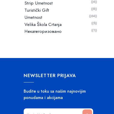
(4)
Strip Umetnost
(8)
Turistički Gift
(64)
Umetnost
(5)
Velika Škola Crtanja
Некатегоризовано
(1)
NEWSLETTER PRIJAVA
Budite u toku sa našim najnovijim
ponudama i akcijama