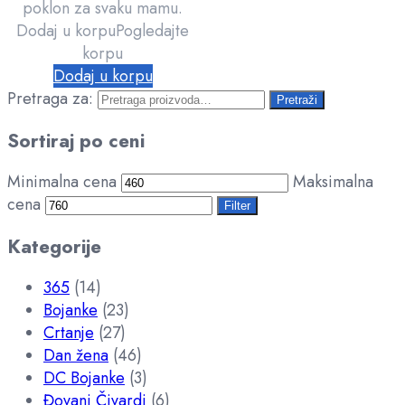
poklon za svaku mamu.
Dodaj u korpu
Pogledajte
korpu
Dodaj u korpu
Pretraga za:
Pretraži
Sortiraj po ceni
Minimalna cena
Maksimalna
cena
Filter
Kategorije
365
(14)
Bojanke
(23)
Crtanje
(27)
Dan žena
(46)
DC Bojanke
(3)
Đovani Čivardi
(6)