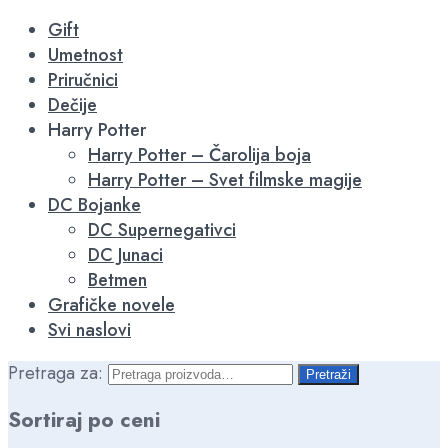
-15%
-15%
-15%
-15%
-15%
-15%
Gift
Umetnost
Priručnici
Dečije
Harry Potter
Harry Potter – Čarolija boja
Harry Potter – Svet filmske magije
DC Bojanke
DC Supernegativci
DC Junaci
Betmen
Grafičke novele
Svi naslovi
Pretraga za:
Pretraži
Sortiraj po ceni