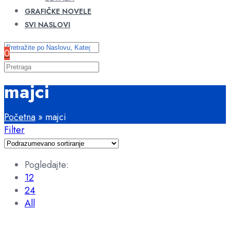
GRAFIČKE NOVELE
SVI NASLOVI
0
majci
Početna
»
majci
Filter
Pogledajte:
12
24
All