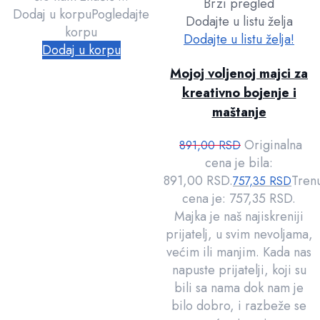
Brzi pregled
Dodaj u korpu
Pogledajte
Dodajte u listu želja
korpu
Dodajte u listu želja!
Dodaj u korpu
Mojoj voljenoj majci za
kreativno bojenje i
maštanje
Originalna
891,00
RSD
cena je bila:
891,00 RSD.
Tren
757,35
RSD
cena je: 757,35 RSD.
Majka je naš najiskreniji
prijatelj, u svim nevoljama,
većim ili manjim. Kada nas
napuste prijatelji, koji su
bili sa nama dok nam je
bilo dobro, i razbeže se