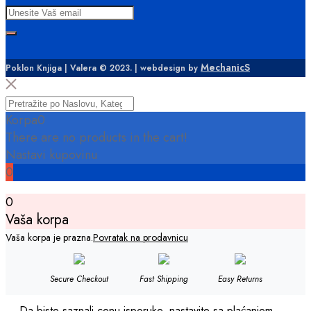
MechanicS
Poklon Knjiga | Valera © 2023. | webdesign by
Korpa
0
There are no products in the cart!
Nastavi kupovinu
0
0
Vaša korpa
Vaša korpa je prazna.
Povratak na prodavnicu
Secure Checkout
Fast Shipping
Easy Returns
Da biste saznali cenu isporuke, nastavite sa plaćanjem.