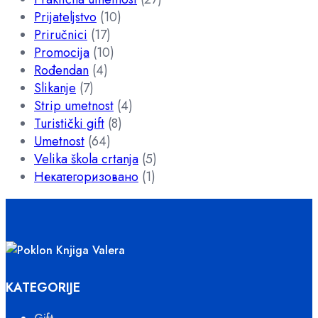
Prijateljstvo
(10)
Priručnici
(17)
Promocija
(10)
Rođendan
(4)
Slikanje
(7)
Strip umetnost
(4)
Turistički gift
(8)
Umetnost
(64)
Velika škola crtanja
(5)
Некатегоризовано
(1)
KATEGORIJE