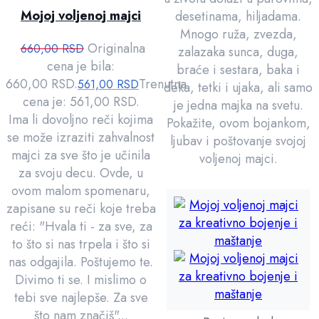
Mojoj voljenoj majci
desetinama, hiljadama.
Mnogo ruža, zvezda,
Originalna
660,00
RSD
zalazaka sunca, duga,
cena je bila:
braće i sestara, baka i
660,00 RSD.
Trenutna
561,00
RSD
deka, tetki i ujaka, ali samo
cena je: 561,00 RSD.
je jedna majka na svetu.
Ima li dovoljno reči kojima
Pokažite, ovom bojankom,
se može izraziti zahvalnost
ljubav i poštovanje svojoj
majci za sve što je učinila
voljenoj majci.
za svoju decu. Ovde, u
ovom malom spomenaru,
zapisane su reči koje treba
reći: "Hvala ti - za sve, za
to što si nas trpela i što si
nas odgajila. Poštujemo te.
Divimo ti se. I mislimo o
tebi sve najlepše. Za sve
što nam značiš"...