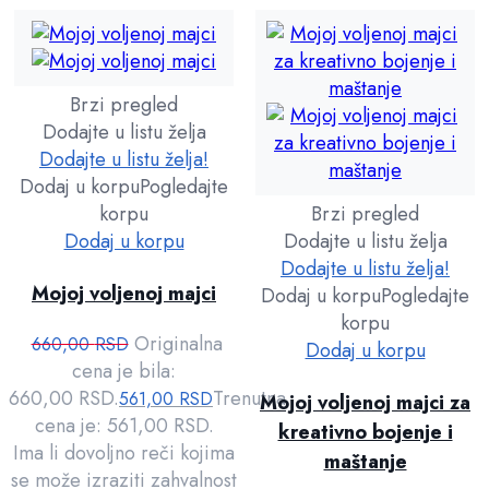
Brzi pregled
Dodajte u listu želja
Dodajte u listu želja!
Dodaj u korpu
Pogledajte
korpu
Brzi pregled
Dodaj u korpu
Dodajte u listu želja
Dodajte u listu želja!
Mojoj voljenoj majci
Dodaj u korpu
Pogledajte
korpu
Originalna
660,00
RSD
Dodaj u korpu
cena je bila:
660,00 RSD.
Trenutna
561,00
RSD
Mojoj voljenoj majci za
cena je: 561,00 RSD.
kreativno bojenje i
Ima li dovoljno reči kojima
maštanje
se može izraziti zahvalnost