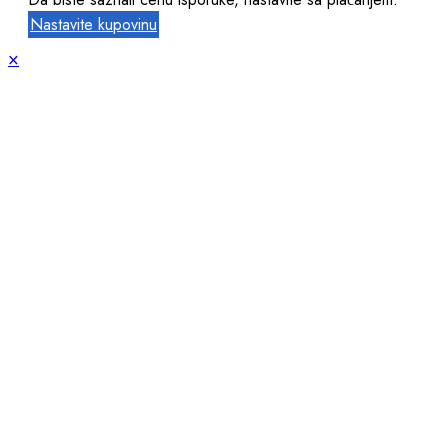
Nastavite kupovinu
×