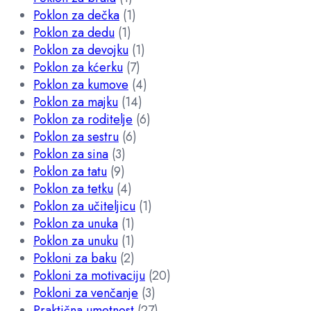
Poklon za dečka
(1)
Poklon za dedu
(1)
Poklon za devojku
(1)
Poklon za kćerku
(7)
Poklon za kumove
(4)
Poklon za majku
(14)
Poklon za roditelje
(6)
Poklon za sestru
(6)
Poklon za sina
(3)
Poklon za tatu
(9)
Poklon za tetku
(4)
Poklon za učiteljicu
(1)
Poklon za unuka
(1)
Poklon za unuku
(1)
Pokloni za baku
(2)
Pokloni za motivaciju
(20)
Pokloni za venčanje
(3)
Praktična umetnost
(27)