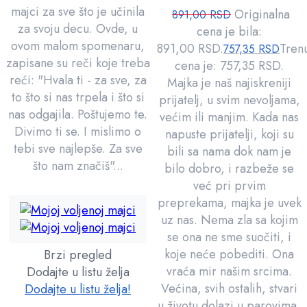
majci za sve što je učinila
Originalna
891,00
RSD
za svoju decu. Ovde, u
cena je bila:
ovom malom spomenaru,
891,00 RSD.
Tren
757,35
RSD
zapisane su reči koje treba
cena je: 757,35 RSD.
reći: "Hvala ti - za sve, za
Majka je naš najiskreniji
to što si nas trpela i što si
prijatelj, u svim nevoljama,
nas odgajila. Poštujemo te.
većim ili manjim. Kada nas
Divimo ti se. I mislimo o
napuste prijatelji, koji su
tebi sve najlepše. Za sve
bili sa nama dok nam je
što nam značiš"...
bilo dobro, i razbeže se
već pri prvim
preprekama, majka je uvek
uz nas. Nema zla sa kojim
se ona ne sme suočiti, i
koje neće pobediti. Ona
Brzi pregled
vraća mir našim srcima.
Dodajte u listu želja
Većina, svih ostalih, stvari
Dodajte u listu želja!
u životu dolazi u parovima,