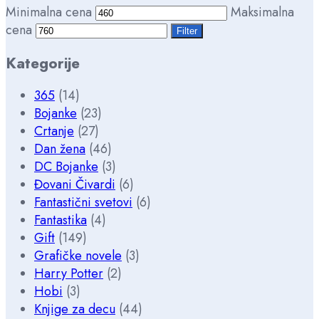
Minimalna cena
Maksimalna
cena
Filter
Kategorije
365
(14)
Bojanke
(23)
Crtanje
(27)
Dan žena
(46)
DC Bojanke
(3)
Đovani Čivardi
(6)
Fantastični svetovi
(6)
Fantastika
(4)
Gift
(149)
Grafičke novele
(3)
Harry Potter
(2)
Hobi
(3)
Knjige za decu
(44)