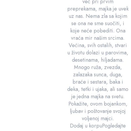
već pri prvim
preprekama, majka je uvek
uz nas. Nema zla sa kojim
se ona ne sme suočiti, i
koje neće pobediti. Ona
vraća mir našim srcima.
Većina, svih ostalih, stvari
u životu dolazi u parovima,
desetinama, hiljadama.
Mnogo ruža, zvezda,
zalazaka sunca, duga,
braće i sestara, baka i
deka, tetki i ujaka, ali samo
je jedna majka na svetu.
Pokažite, ovom bojankom,
ljubav i poštovanje svojoj
voljenoj majci.
Dodaj u korpu
Pogledajte