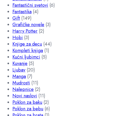
Fantastični svetovi
(6)
Fantastika
(4)
Gift
(149)
Grafičke novele
(3)
Harry Potter
(2)
Hobi
(3)
Knjige za decu
(44)
Kompleti knjiga
(1)
Kućni ljubimci
(5)
Kuvanje
(5)
Ljubav
(20)
Manga
(7)
Mudrosti
(11)
Nalepnice
(2)
Novi naslovi
(11)
Poklon za baku
(2)
Poklon za bebu
(6)
Poklon za brata
(1)