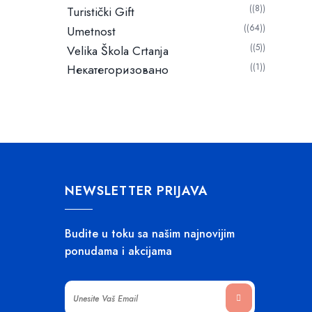
(8)
Turistički Gift
(64)
Umetnost
(5)
Velika Škola Crtanja
Некатегоризовано
(1)
NEWSLETTER PRIJAVA
Budite u toku sa našim najnovijim
ponudama i akcijama