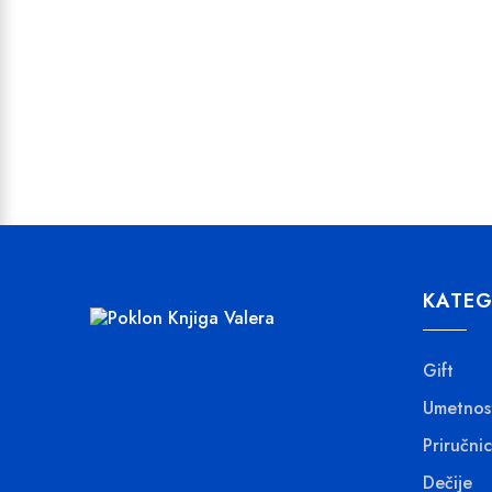
KATEG
Gift
Umetnos
Priručnic
Dečije