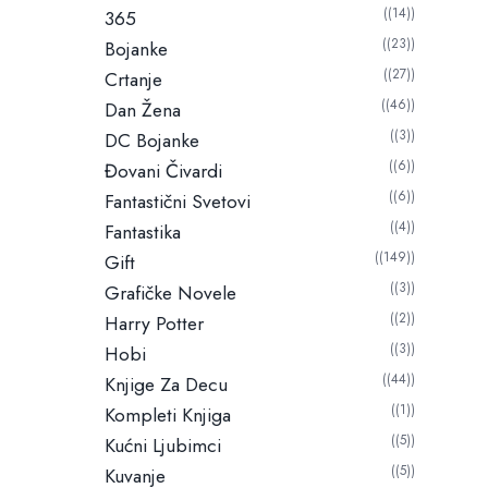
a
a
(14)
365
l
c
(23)
Bojanke
n
e
(27)
Crtanje
a
n
(46)
Dan Žena
c
a
(3)
e
DC Bojanke
n
(6)
Đovani Čivardi
a
(6)
Fantastični Svetovi
(4)
Fantastika
(149)
Gift
(3)
Grafičke Novele
(2)
Harry Potter
(3)
Hobi
(44)
Knjige Za Decu
(1)
Kompleti Knjiga
(5)
Kućni Ljubimci
(5)
Kuvanje