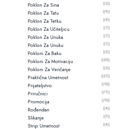
(3)
Poklon Za Sina
(9)
Poklon Za Tatu
(4)
Poklon Za Tetku
(1)
Poklon Za Učiteljicu
(1)
Poklon Za Unuka
(1)
Poklon Za Unuku
(2)
Pokloni Za Baku
(20)
Pokloni Za Motivaciju
(3)
Pokloni Za Venčanje
(27)
Praktična Umetnost
(10)
Prijateljstvo
(17)
Priručnici
(10)
Promocija
(4)
Rođendan
(7)
Slikanje
(4)
Strip Umetnost