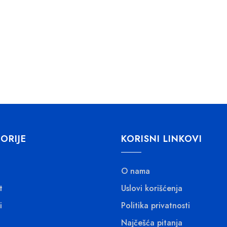
ORIJE
KORISNI LINKOVI
O nama
t
Uslovi korišćenja
i
Politika privatnosti
Najčešća pitanja