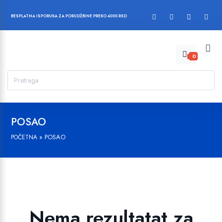
BESPLATNA ISPORUKA ZA PORUDŽBINE PREKO 4000 RSD
0
POSAO
»
POSAO
POČETNA
Nema rezultatat za