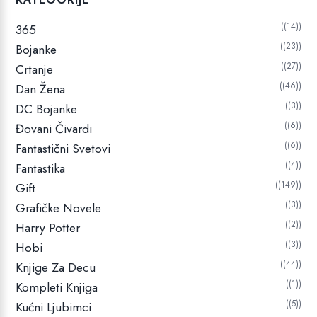
(14)
365
(23)
Bojanke
(27)
Crtanje
(46)
Dan Žena
(3)
DC Bojanke
(6)
Đovani Čivardi
(6)
Fantastični Svetovi
(4)
Fantastika
(149)
Gift
(3)
Grafičke Novele
(2)
Harry Potter
(3)
Hobi
(44)
Knjige Za Decu
(1)
Kompleti Knjiga
(5)
Kućni Ljubimci