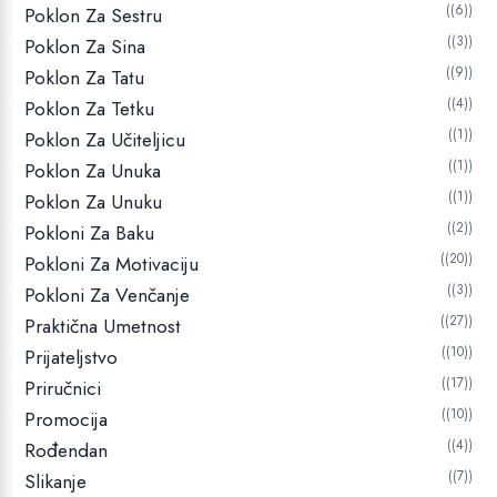
(6)
Poklon Za Sestru
(3)
Poklon Za Sina
(9)
Poklon Za Tatu
(4)
Poklon Za Tetku
(1)
Poklon Za Učiteljicu
(1)
Poklon Za Unuka
(1)
Poklon Za Unuku
(2)
Pokloni Za Baku
(20)
Pokloni Za Motivaciju
(3)
Pokloni Za Venčanje
(27)
Praktična Umetnost
(10)
Prijateljstvo
(17)
Priručnici
(10)
Promocija
(4)
Rođendan
(7)
Slikanje