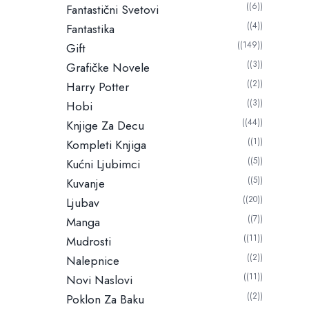
(6)
Fantastični Svetovi
(4)
Fantastika
(149)
Gift
(3)
Grafičke Novele
(2)
Harry Potter
(3)
Hobi
(44)
Knjige Za Decu
(1)
Kompleti Knjiga
(5)
Kućni Ljubimci
(5)
Kuvanje
(20)
Ljubav
(7)
Manga
(11)
Mudrosti
(2)
Nalepnice
(11)
Novi Naslovi
(2)
Poklon Za Baku