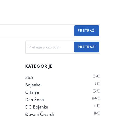
PRETRAŽI
PRETRAŽI
KATEGORIJE
(14)
365
(23)
Bojanke
(27)
Crtanje
(46)
Dan Žena
(3)
DC Bojanke
(6)
Đovani Čivardi