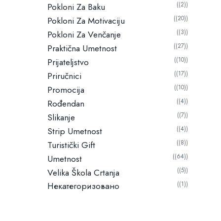
(2)
Pokloni Za Baku
(20)
Pokloni Za Motivaciju
(3)
Pokloni Za Venčanje
(27)
Praktična Umetnost
(10)
Prijateljstvo
(17)
Priručnici
(10)
Promocija
(4)
Rođendan
(7)
Slikanje
(4)
Strip Umetnost
(8)
Turistički Gift
(64)
Umetnost
(5)
Velika Škola Crtanja
Некатегоризовано
(1)