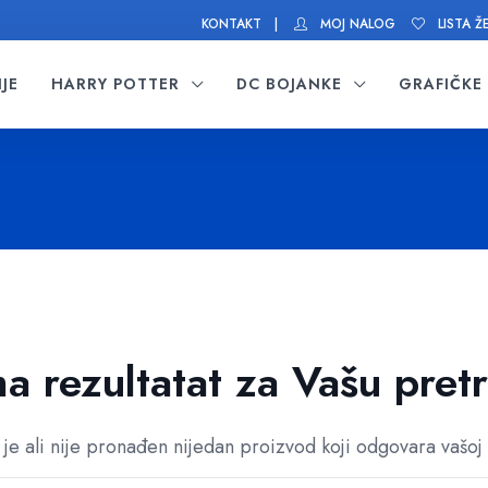
KONTAKT |
MOJ NALOG
LISTA Ž
JE
HARRY POTTER
DC BOJANKE
GRAFIČKE
 rezultatat za Vašu pret
je ali nije pronađen nijedan proizvod koji odgovara vašoj 