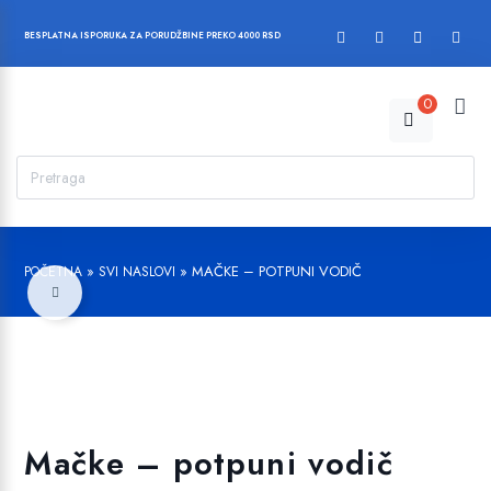
BESPLATNA ISPORUKA ZA PORUDŽBINE PREKO 4000 RSD
0
»
»
MAČKE – POTPUNI VODIČ
POČETNA
SVI NASLOVI
Dodajte u listu želja!
Mačke – potpuni vodič