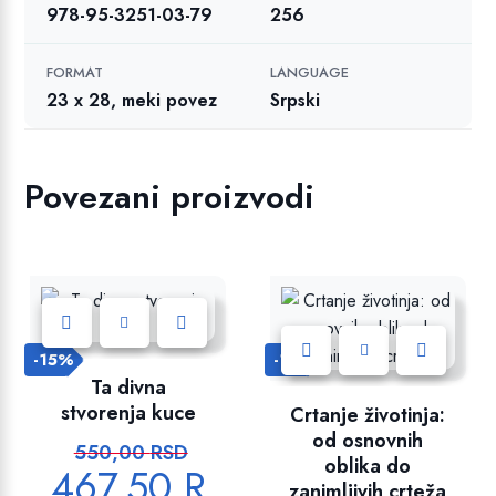
978-95-3251-03-79
256
FORMAT
LANGUAGE
23 x 28, meki povez
Srpski
Povezani proizvodi
-15%
-15%
Dodajte u listu želja!
Ta divna
Dodajte u listu želja!
stvorenja kuce
Crtanje životinja:
od osnovnih
550,00
RSD
O
oblika do
467,50
R
r
zanimljivih crteža