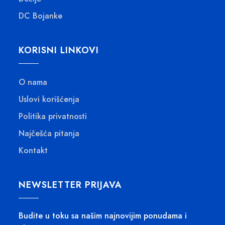
.
,
4
DC Bojanke
6
9
0
6
KORISNI LINKOVI
,
R
0
S
0
O nama
D
.
Uslovi korišćenja
R
S
Politika privatnosti
D
Najčešća pitanja
.
Kontakt
NEWSLETTER PRIJAVA
Budite u toku sa našim najnovijim ponudama i