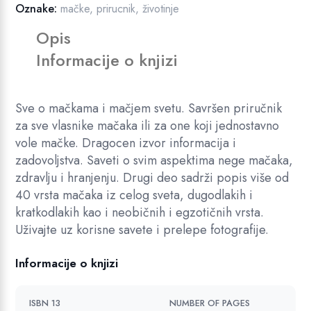
Oznake:
mačke
,
prirucnik
,
životinje
Opis
Informacije o knjizi
Sve o mačkama i mačjem svetu. Savršen priručnik
za sve vlasnike mačaka ili za one koji jednostavno
vole mačke. Dragocen izvor informacija i
zadovoljstva. Saveti o svim aspektima nege mačaka,
zdravlju i hranjenju. Drugi deo sadrži popis više od
40 vrsta mačaka iz celog sveta, dugodlakih i
kratkodlakih kao i neobičnih i egzotičnih vrsta.
Uživajte uz korisne savete i prelepe fotografije.
Informacije o knjizi
ISBN 13
NUMBER OF PAGES