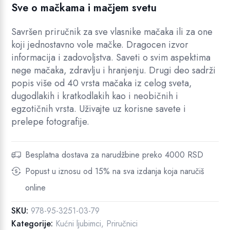
Sve o mačkama i mačjem svetu
Savršen priručnik za sve vlasnike mačaka ili za one
koji jednostavno vole mačke. Dragocen izvor
informacija i zadovoljstva. Saveti o svim aspektima
nege mačaka, zdravlju i hranjenju. Drugi deo sadrži
popis više od 40 vrsta mačaka iz celog sveta,
dugodlakih i kratkodlakih kao i neobičnih i
egzotičnih vrsta. Uživajte uz korisne savete i
prelepe fotografije.
Besplatna dostava za narudžbine preko 4000 RSD
Popust u iznosu od 15% na sva izdanja koja naručiš
online
SKU:
978-95-3251-03-79
Kategorije:
Kućni ljubimci
,
Priručnici