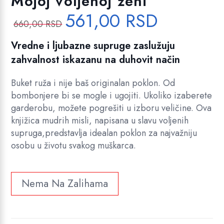
Mojoj voljenoj ženi
561,00
RSD
O
T
660,00
RSD
r
r
i
e
Vredne i ljubazne supruge zaslužuju
g
n
zahvalnost iskazanu na duhovit način
i
u
n
t
Buket ruža i nije baš originalan poklon. Od
a
n
bombonjere bi se mogle i ugojiti. Ukoliko izaberete
l
a
garderobu, možete pogrešiti u izboru veličine. Ova
n
c
knjižica mudrih misli, napisana u slavu voljenih
a
e
supruga,predstavlja idealan poklon za najvažniju
c
n
osobu u životu svakog muškarca.
e
a
n
j
a
e
Nema Na Zalihama
j
:
e
5
b
6