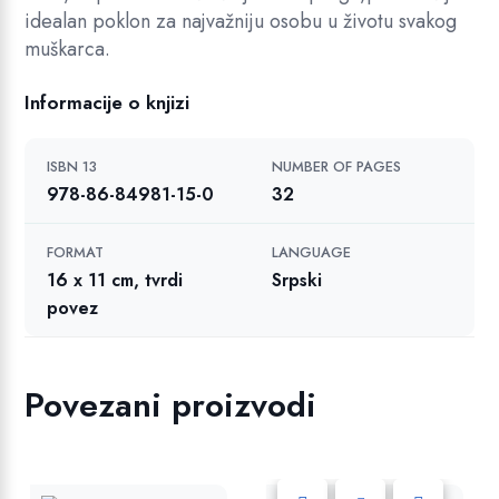
idealan poklon za najvažniju osobu u životu svakog
muškarca.
Informacije o knjizi
ISBN 13
NUMBER OF PAGES
978-86-84981-15-0
32
FORMAT
LANGUAGE
16 x 11 cm, tvrdi
Srpski
povez
Povezani proizvodi