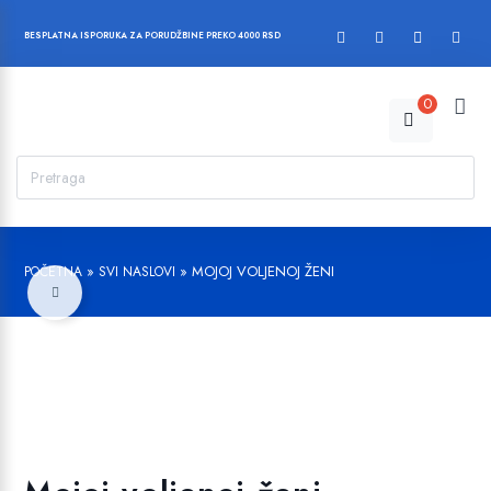
BESPLATNA ISPORUKA ZA PORUDŽBINE PREKO 4000 RSD
0
»
»
MOJOJ VOLJENOJ ŽENI
POČETNA
SVI NASLOVI
Dodajte u listu želja!