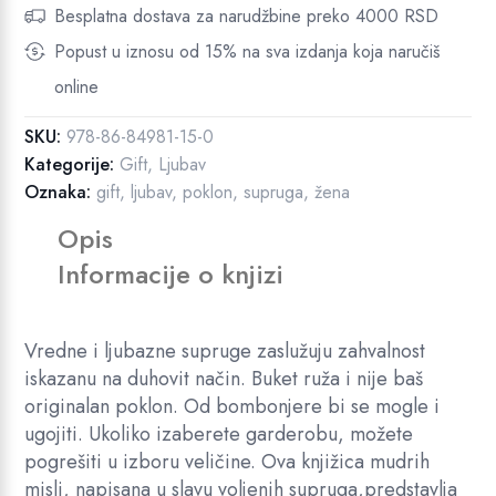
i
1
Besplatna dostava za narudžbine preko 4000 RSD
l
,
Popust u iznosu od 15% na sva izdanja koja naručiš
a
0
online
:
0
6
SKU:
978-86-84981-15-0
6
R
Kategorije:
Gift
,
Ljubav
0
S
Oznaka:
gift
,
ljubav
,
poklon
,
supruga
,
žena
,
D
Opis
0
.
0
Informacije o knjizi
R
S
Vredne i ljubazne supruge zaslužuju zahvalnost
D
iskazanu na duhovit način. Buket ruža i nije baš
.
originalan poklon. Od bombonjere bi se mogle i
ugojiti. Ukoliko izaberete garderobu, možete
pogrešiti u izboru veličine. Ova knjižica mudrih
misli, napisana u slavu voljenih supruga,predstavlja