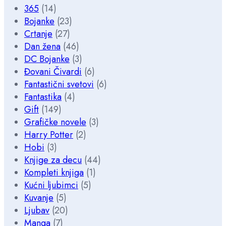
365
(14)
Bojanke
(23)
Crtanje
(27)
Dan žena
(46)
DC Bojanke
(3)
Đovani Čivardi
(6)
Fantastični svetovi
(6)
Fantastika
(4)
Gift
(149)
Grafičke novele
(3)
Harry Potter
(2)
Hobi
(3)
Knjige za decu
(44)
Kompleti knjiga
(1)
Kućni ljubimci
(5)
Kuvanje
(5)
Ljubav
(20)
Manga
(7)