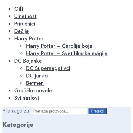
-16%
-15%
-15%
-16%
-16%
-15%
-15%
Gift
Umetnost
Priručnici
Dečije
Harry Potter
Harry Potter – Čarolija boja
Harry Potter – Svet filmske magije
DC Bojanke
DC Supernegativci
DC Junaci
Betmen
Grafičke novele
Svi naslovi
Pretraga za:
Pretraži
Kategorije