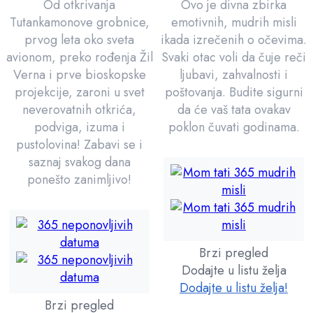
Od otkrivanja
Ovo je divna zbirka
Tutankamonove grobnice,
emotivnih, mudrih misli
prvog leta oko sveta
ikada izrečenih o očevima.
avionom, preko rođenja Žil
Svaki otac voli da čuje reči
Verna i prve bioskopske
ljubavi, zahvalnosti i
projekcije, zaroni u svet
poštovanja. Budite sigurni
neverovatnih otkrića,
da će vaš tata ovakav
podviga, izuma i
poklon čuvati godinama.
pustolovina! Zabavi se i
saznaj svakog dana
ponešto zanimljivo!
Brzi pregled
Dodajte u listu želja
Dodajte u listu želja!
Brzi pregled