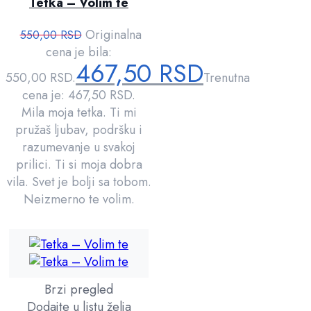
Tetka – Volim te
Originalna
550,00
RSD
cena je bila:
467,50
RSD
550,00 RSD.
Trenutna
cena je: 467,50 RSD.
Mila moja tetka. Ti mi
pružaš ljubav, podršku i
razumevanje u svakoj
prilici. Ti si moja dobra
vila. Svet je bolji sa tobom.
Neizmerno te volim.
Brzi pregled
Dodajte u listu želja