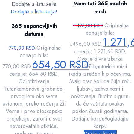
Mom tati 365 mudrih
Dodajte u listu želja
Dodajte u listu želja!
misli
Originalna
365 neponovljivih
1.496,00
RSD
cena je bila:
datuma
1.271
1.496,00 RSD.
Originalna
770,00
RSD
cena je: 1.271,60 RSD.
cena je bila:
Ovo je divna zbirka
654,50
RSD
770,00 RSD.
emotivnih, mudrih misli
Trenutna
cena je: 654,50 RSD.
ikada izrečenih o očevima.
Od otkrivanja
Svaki otac voli da čuje reči
Tutankamonove grobnice,
ljubavi, zahvalnosti i
prvog leta oko sveta
poštovanja. Budite sigurni
avionom, preko rođenja Žil
da će vaš tata ovakav
Verna i prve bioskopske
poklon čuvati godinama.
projekcije, zaroni u svet
Dodaj u korpu
Pogledajte
neverovatnih otkrića,
korpu
podviga, izuma i
Dodaj u korpu