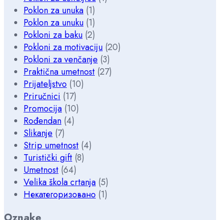
Poklon za unuka
(1)
Poklon za unuku
(1)
Pokloni za baku
(2)
Pokloni za motivaciju
(20)
Pokloni za venčanje
(3)
Praktična umetnost
(27)
Prijateljstvo
(10)
Priručnici
(17)
Promocija
(10)
Rođendan
(4)
Slikanje
(7)
Strip umetnost
(4)
Turistički gift
(8)
Umetnost
(64)
Velika škola crtanja
(5)
Некатегоризовано
(1)
Oznake