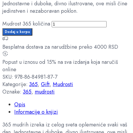
Jednostavne i duboke, divno ilustrovane, ove misli čine
jedinstven i nezaboravan poklon.
Mudrost 365 količina
Dodaj u korpu
Besplatna dostava za narudžbine preko 4000 RSD
Popust u iznosu od 15% na sva izdanja koja naručiš
online
SKU:
978-86-84981-87-7
Kategorije:
365
,
Gift
,
Mudrosti
Oznake:
365
,
mudrosti
Opis
Informacije o knjizi
365 mudrih izreka iz celog sveta oplemeniće svaki vaš
dan. Jednostavne i duboke, divno ilustrovane, ove misli