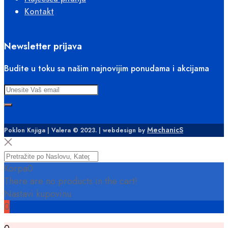
Kontakt
Newsletter prijava
Budite u toku sa našim najnovijim ponudama i akcijama
MechanicS
Poklon Knjiga | Valera © 2023. | webdesign by
Korpa
0
There are no products in the cart!
Nastavi kupovinu
0