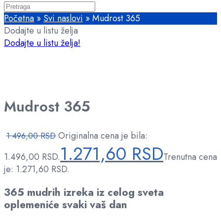
Početna
»
Svi naslovi
»
Mudrost 365
Dodajte u listu želja
Dodajte u listu želja!
Mudrost 365
Originalna cena je bila:
1.496,00
RSD
1.271,60
RSD
1.496,00 RSD.
Trenutna cena
je: 1.271,60 RSD.
365 mudrih izreka iz celog sveta
oplemeniće svaki vaš dan