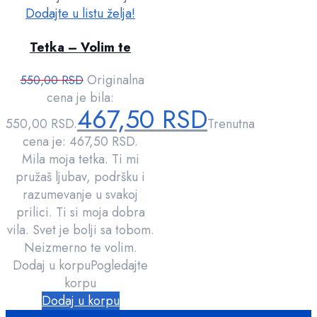
Dodajte u listu želja!
Tetka – Volim te
Originalna
550,00
RSD
cena je bila:
467,50
RSD
550,00 RSD.
Trenutna
cena je: 467,50 RSD.
Mila moja tetka. Ti mi
pružaš ljubav, podršku i
razumevanje u svakoj
prilici. Ti si moja dobra
vila. Svet je bolji sa tobom.
Neizmerno te volim.
Dodaj u korpu
Pogledajte
korpu
Dodaj u korpu