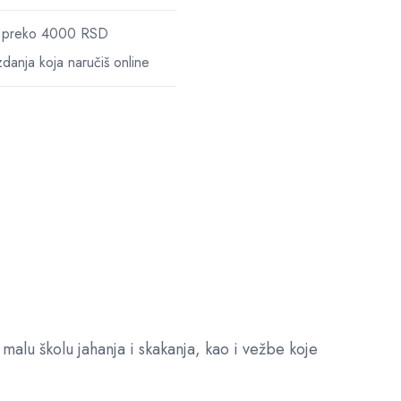
ne preko 4000 RSD
danja koja naručiš online
malu školu jahanja i skakanja, kao i vežbe koje