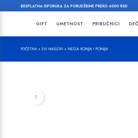
BESPLATNA ISPORUKA ZA PORUDŽBINE PREKO 4000 RSD
GIFT
UMETNOST
PRIRUČNICI
DEČ
»
»
NEGA KONJA I PONIJA
POČETNA
SVI NASLOVI
Dodajte u listu želja!