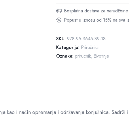
Besplatna dostava za narudžbi
Popust u iznosu od 15% na sva iz
SKU:
978-95-3645-89-18
Kategorija:
Priručnici
Oznake:
prirucnik
,
životinje
ja kao i način opremanja i održavanja konjušnica. Sadrži i 