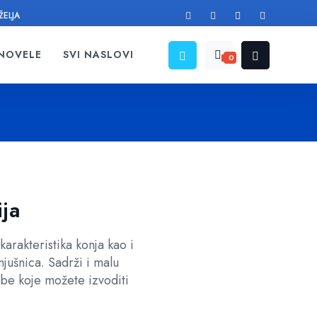
ŽELJA
 NOVELE
SVI NASLOVI
0
ja
arakteristika konja kao i
jušnica. Sadrži i malu
ežbe koje možete izvoditi