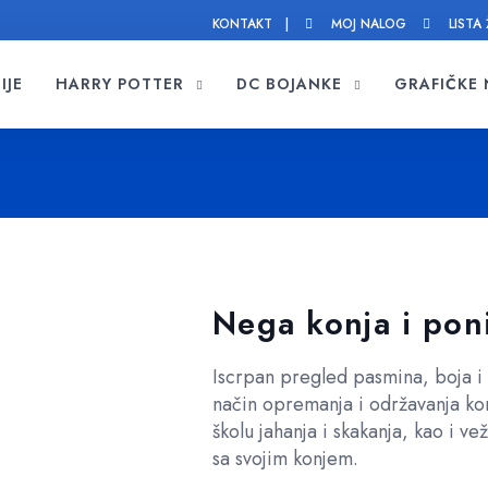
KONTAKT |
MOJ NALOG
LISTA 
IJE
HARRY POTTER
DC BOJANKE
GRAFIČKE
Nega konja i poni
Iscrpan pregled pasmina, boja i k
način opremanja i održavanja kon
školu jahanja i skakanja, kao i v
sa svojim konjem.