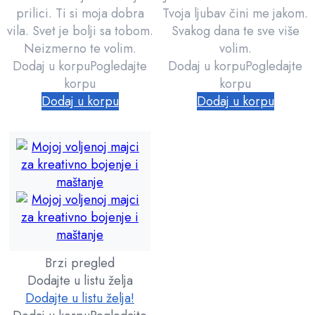
prilici. Ti si moja dobra
Tvoja ljubav čini me jakom.
vila. Svet je bolji sa tobom.
Svakog dana te sve više
Neizmerno te volim.
volim.
Dodaj u korpu
Pogledajte
Dodaj u korpu
Pogledajte
korpu
korpu
Dodaj u korpu
Dodaj u korpu
Brzi pregled
Dodajte u listu želja
Dodajte u listu želja!