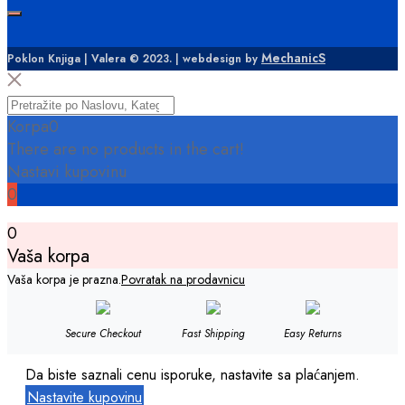
MechanicS
Poklon Knjiga | Valera © 2023. | webdesign by
Korpa
0
There are no products in the cart!
Nastavi kupovinu
0
0
Vaša korpa
Vaša korpa je prazna.
Povratak na prodavnicu
Secure Checkout
Fast Shipping
Easy Returns
Da biste saznali cenu isporuke, nastavite sa plaćanjem.
Nastavite kupovinu