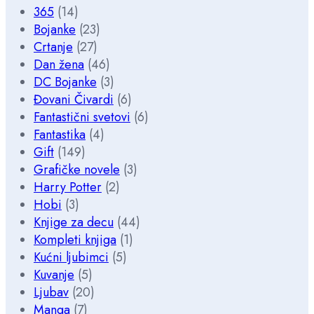
365
(14)
Bojanke
(23)
Crtanje
(27)
Dan žena
(46)
DC Bojanke
(3)
Đovani Čivardi
(6)
Fantastični svetovi
(6)
Fantastika
(4)
Gift
(149)
Grafičke novele
(3)
Harry Potter
(2)
Hobi
(3)
Knjige za decu
(44)
Kompleti knjiga
(1)
Kućni ljubimci
(5)
Kuvanje
(5)
Ljubav
(20)
Manga
(7)