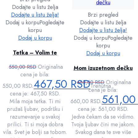
Dodajte u listu želja
Dodajte u listu želja!
Brzi pregled
Dodaj u korpu
Pogledajte
Dodajte u listu želja
korpu
Dodajte u listu želja!
Dodaj u korpu
Dodaj u korpu
Pogledajte
korpu
Tetka – Volim te
Dodaj u korpu
Originalna
550,00
RSD
Mom izuzetnom dečku
cena je bila:
467,50
RSD
Originalna
660,00
RSD
550,00 RSD.
Trenutna
cena je bila:
cena je: 467,50 RSD.
561,0
Mila moja tetka. Ti mi
660,00 RSD.
pružaš ljubav, podršku i
cena je: 561,00 RSD.
razumevanje u svakoj
Jedva čekam da se vidimo.
prilici. Ti si moja dobra
Tvoja ljubav čini me jakom.
vila. Svet je bolji sa tobom.
Svakog dana te sve više