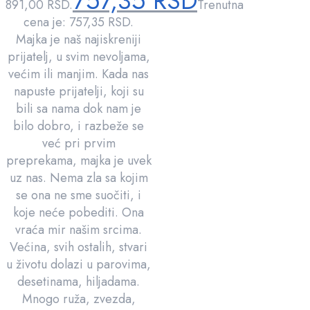
757,35
RSD
891,00 RSD.
Trenutna
cena je: 757,35 RSD.
Majka je naš najiskreniji
prijatelj, u svim nevoljama,
većim ili manjim. Kada nas
napuste prijatelji, koji su
bili sa nama dok nam je
bilo dobro, i razbeže se
već pri prvim
preprekama, majka je uvek
uz nas. Nema zla sa kojim
se ona ne sme suočiti, i
koje neće pobediti. Ona
vraća mir našim srcima.
Većina, svih ostalih, stvari
u životu dolazi u parovima,
desetinama, hiljadama.
Mnogo ruža, zvezda,