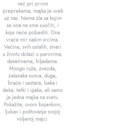
već pri prvim
preprekama, majka je uvek
uz nas. Nema zla sa kojim
se ona ne sme suočiti, i
koje neće pobediti. Ona
vraća mir našim srcima.
Većina, svih ostalih, stvari
u životu dolazi u parovima,
desetinama, hiljadama.
Mnogo ruža, zvezda,
zalazaka sunca, duga,
braće i sestara, baka i
deka, tetki i ujaka, ali samo
je jedna majka na svetu.
Pokažite, ovom bojankom,
ljubav i poštovanje svojoj
voljenoj majci.