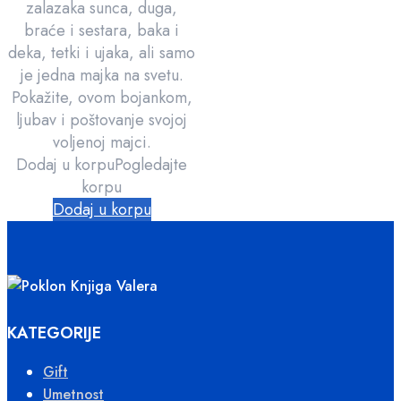
zalazaka sunca, duga,
braće i sestara, baka i
deka, tetki i ujaka, ali samo
je jedna majka na svetu.
Pokažite, ovom bojankom,
ljubav i poštovanje svojoj
voljenoj majci.
Dodaj u korpu
Pogledajte
korpu
Dodaj u korpu
KATEGORIJE
Gift
Umetnost