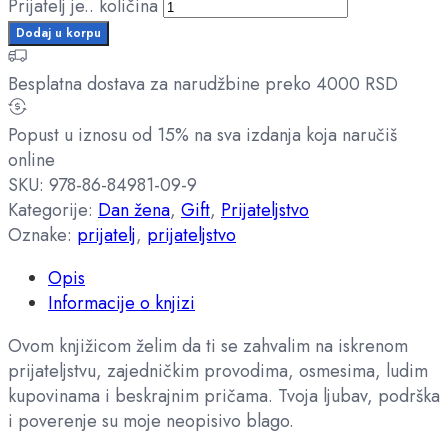
Prijatelj je.. količina
Dodaj u korpu
Besplatna dostava za narudžbine preko 4000 RSD
Popust u iznosu od 15% na sva izdanja koja naručiš
online
SKU:
978-86-84981-09-9
Kategorije:
Dan žena
,
Gift
,
Prijateljstvo
Oznake:
prijatelj
,
prijateljstvo
Opis
Informacije o knjizi
Ovom knjižicom želim da ti se zahvalim na iskrenom
prijateljstvu, zajedničkim provodima, osmesima, ludim
kupovinama i beskrajnim pričama. Tvoja ljubav, podrška
i poverenje su moje neopisivo blago.