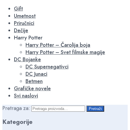
-15%
-15%
-15%
-15%
-15%
-15%
-15%
Gift
Umetnost
Priručnici
Dečije
Harry Potter
Harry Potter – Čarolija boja
Harry Potter – Svet filmske magije
DC Bojanke
DC Supernegativci
DC Junaci
Betmen
Grafičke novele
Svi naslovi
Pretraga za:
Pretraži
Kategorije