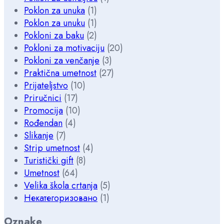
Poklon za unuka
(1)
Poklon za unuku
(1)
Pokloni za baku
(2)
Pokloni za motivaciju
(20)
Pokloni za venčanje
(3)
Praktična umetnost
(27)
Prijateljstvo
(10)
Priručnici
(17)
Promocija
(10)
Rođendan
(4)
Slikanje
(7)
Strip umetnost
(4)
Turistički gift
(8)
Umetnost
(64)
Velika škola crtanja
(5)
Некатегоризовано
(1)
Oznake