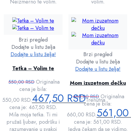
Neizmerno te volim.
volim.
Brzi pregled
Dodajte u listu želja
Dodajte u listu želja!
Brzi pregled
Dodajte u listu želja
Tetka – Volim te
Dodajte u listu želja!
Originalna
550,00
RSD
Mom izuzetnom dečku
cena je bila:
467,50
RSD
Originalna
660,00
RSD
550,00 RSD.
Trenutna
cena je bila:
cena je: 467,50 RSD.
561,0
Mila moja tetka. Ti mi
660,00 RSD.
pružaš ljubav, podršku i
cena je: 561,00 RSD.
razumevanje u svakoj
Jedva čekam da se vidimo.