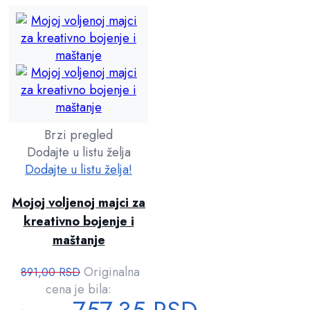
Brzi pregled
Dodajte u listu želja
Dodajte u listu želja!
Mojoj voljenoj majci za
kreativno bojenje i
maštanje
Originalna
891,00
RSD
cena je bila: