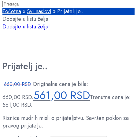
Početna
»
Svi naslovi
»
Prijatelj je..
Dodajte u listu želja
Dodajte u listu želja!
Prijatelj je..
Originalna cena je bila:
660,00
RSD
561,00
RSD
660,00 RSD.
Trenutna cena je:
561,00 RSD.
Riznica mudrih misli o prijateljstvu. Savršen poklon za
pravog prijatelja.