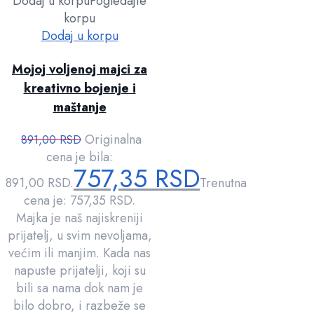
Dodaj u korpu
Pogledajte
korpu
Dodaj u korpu
Mojoj voljenoj majci za
kreativno bojenje i
maštanje
Originalna
891,00
RSD
cena je bila:
757,35
RSD
891,00 RSD.
Trenutna
cena je: 757,35 RSD.
Majka je naš najiskreniji
prijatelj, u svim nevoljama,
većim ili manjim. Kada nas
napuste prijatelji, koji su
bili sa nama dok nam je
bilo dobro, i razbeže se