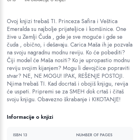
OPIS
INFORMACIJE O KNJIZI
k
R
o
S
l
Ovoj knjizi trebaš TI. Princeza Safira i Veštica
D
i
Emeralda su najbolje prijateljice i komšinice. One
.
č
žive u Zemlji Čuda , gde je sve moguće i gde se
i
čuda , obično, i dešavaju. Carica Maša ih je pozvala
n
na svoju nagradnu modnu reviju. Ko će pobediti?
a
Čiji model će Maša nositi? Ko je upropastio modnu
reviju svojim kijanjem? Mogu li devojčice popraviti
stvar? NE, NE MOGU! IPAK, REŠENJE POSTOJI.
Njima trebaš TI. Kad docrtaš i obojiš knjigu, revija
će uspeti. Pripremi se za SMEH dok crtaš i čitaš
svoju knjigu. Obavezno škrabanje i KIKOTANJE!
Informacije o knjizi
ISBN 13
NUMBER OF PAGES