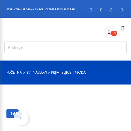
BESPLATNA ISPORUKA ZA PORUDŽBINE PREKO 4000 RSD
0
»
»
PRIJATELJICE I MODA
POČETNA
SVI NASLOVI
-16%