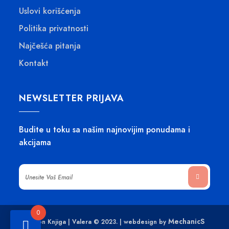
S
Uslovi korišćenja
D
.
Politika privatnosti
Najčešća pitanja
Kontakt
NEWSLETTER PRIJAVA
Budite u toku sa našim najnovijim ponudama i
akcijama
0
MechanicS
Poklon Knjiga | Valera © 2023. | webdesign by