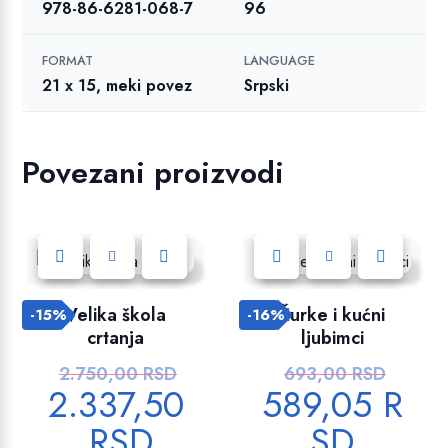
978-86-6281-068-7
96
FORMAT
LANGUAGE
21 x 15, meki povez
Srpski
Povezani proizvodi
Dodajte u listu želja!
Dodajte u listu želja!
Velika škola
Žurke i kućni
-15%
-16%
crtanja
ljubimci
2.750,00
RSD
693,00
RSD
O
O
2.337,50
589,05
R
r
r
i
i
RSD
SD
T
T