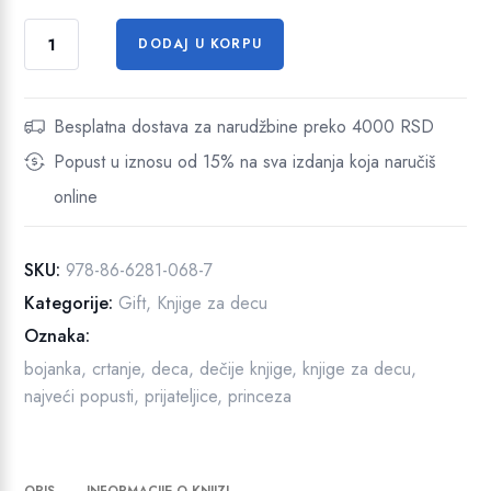
a
e
P
j
:
DODAJ U KORPU
r
e
5
i
b
8
j
Besplatna dostava za narudžbine preko 4000 RSD
i
9
a
Popust u iznosu od 15% na sva izdanja koja naručiš
t
l
,
e
online
a
0
l
:
5
j
SKU:
978-86-6281-068-7
6
i
Kategorije:
Gift
9
,
Knjige za decu
R
c
e
Oznaka:
3
S
i
bojanka
,
crtanje
,
,
deca
,
dečije knjige
,
knjige za decu
D
,
m
najveći popusti
,
prijateljice
,
princeza
0
.
o
0
d
a