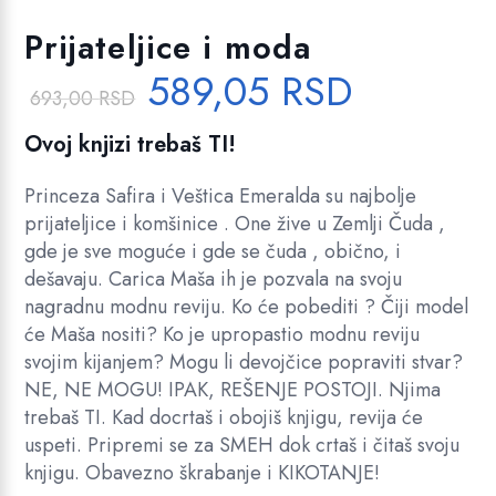
Dodajte u listu želja!
Prijateljice i moda
O
T
589,05
RSD
693,00
RSD
r
r
i
e
Ovoj knjizi trebaš TI!
g
n
Princeza Safira i Veštica Emeralda su najbolje
i
u
prijateljice i komšinice . One žive u Zemlji Čuda ,
n
t
gde je sve moguće i gde se čuda , obično, i
a
n
dešavaju. Carica Maša ih je pozvala na svoju
l
a
nagradnu modnu reviju. Ko će pobediti ? Čiji model
će Maša nositi? Ko je upropastio modnu reviju
n
c
svojim kijanjem? Mogu li devojčice popraviti stvar?
a
e
NE, NE MOGU! IPAK, REŠENJE POSTOJI. Njima
c
n
trebaš TI. Kad docrtaš i obojiš knjigu, revija će
e
a
uspeti. Pripremi se za SMEH dok crtaš i čitaš svoju
n
j
knjigu. Obavezno škrabanje i KIKOTANJE!