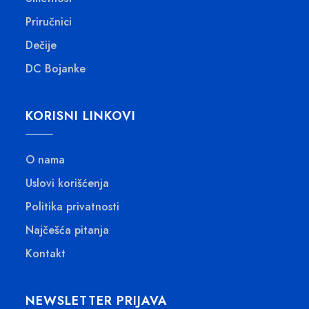
.
D
1
:
.
Priručnici
2
1
2
Dečije
.
,
3
DC Bojanke
0
2
0
0
KORISNI LINKOVI
,
R
0
S
0
O nama
D
.
Uslovi korišćenja
R
S
Politika privatnosti
D
Najčešća pitanja
.
Kontakt
NEWSLETTER PRIJAVA