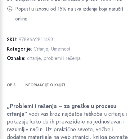
l
a
2
Popust u iznosu od 15% na sva izdanja koja naručiš
e
:
,
m
online
1
5
i
.
0
i
SKU:
9788662811493
6
r
Kategorije:
Crtanje
,
Umetnost
e
5
R
š
Oznake:
crtanje
,
problemi i rešenja
0
S
e
,
D
n
0
.
j
OPIS
INFORMACIJE O KNJIZI
0
a
-
z
„Problemi i rešenja – za greške u procesu
R
a
crtanja“
vodi vas kroz najčešće teškoće u crtanju i
S
g
pokazuje kako da ih prevaziđete na jednostavan i
D
r
razumljiv način. Uz praktične savete, vežbe i
.
e
dodatne materijale na web stranici, knjiga pomaže