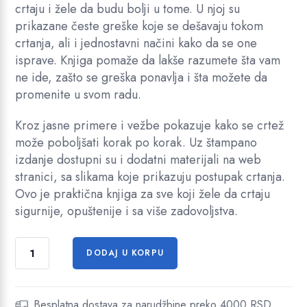
i
u
crtaju i žele da budu bolji u tome. U njoj su
prikazane česte greške koje se dešavaju tokom
n
t
crtanja, ali i jednostavni načini kako da se one
a
n
isprave. Knjiga pomaže da lakše razumete šta vam
l
a
ne ide, zašto se greška ponavlja i šta možete da
n
c
promenite u svom radu.
a
e
Kroz jasne primere i vežbe pokazuje kako se crtež
c
n
može poboljšati korak po korak. Uz štampano
e
a
izdanje dostupni su i dodatni materijali na web
n
j
stranici, sa slikama koje prikazuju postupak crtanja.
a
e
Ovo je praktična knjiga za sve koji žele da crtaju
sigurnije, opuštenije i sa više zadovoljstva.
j
:
e
1
P
b
.
DODAJ U KORPU
r
i
4
o
l
0
b
Besplatna dostava za narudžbine preko 4000 RSD