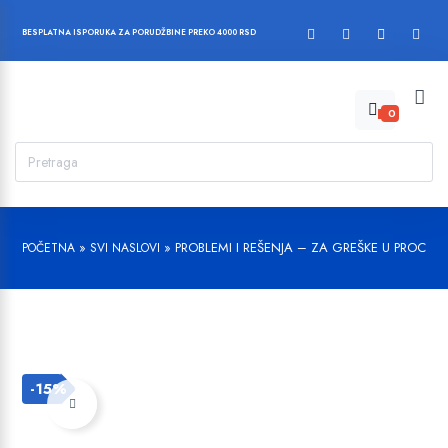
BESPLATNA ISPORUKA ZA PORUDŽBINE PREKO 4000 RSD
0
»
»
PROBLEMI I REŠENJA – ZA GREŠKE U PROCES
POČETNA
SVI NASLOVI
-15%