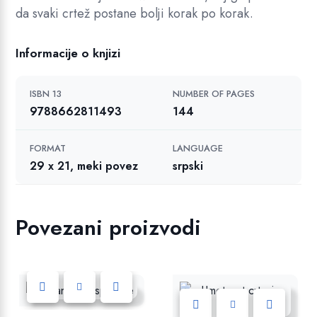
š
da svaki crtež postane bolji korak po korak.
k
e
Informacije o knjizi
u
p
ISBN 13
NUMBER OF PAGES
r
9788662811493
144
o
c
FORMAT
LANGUAGE
e
29 x 21, meki povez
srpski
s
u
c
Povezani proizvodi
r
t
a
n
j
a