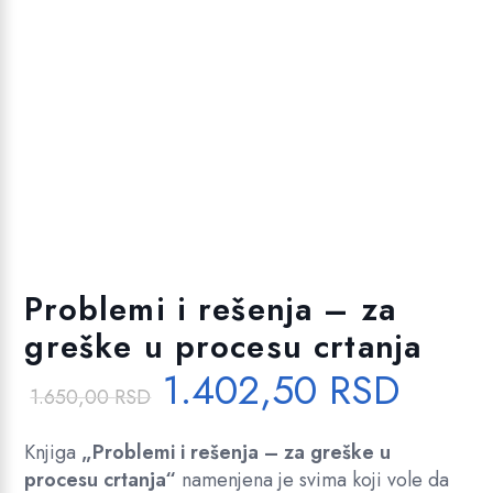
Dodajte u listu želja!
Problemi i rešenja – za
greške u procesu crtanja
O
T
1.402,50
RSD
1.650,00
RSD
r
r
i
e
Knjiga
„Problemi i rešenja – za greške u
g
n
procesu crtanja“
namenjena je svima koji vole da