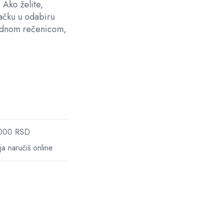
 Ako želite,
tačku u odabiru
jednom rečenicom,
 4000 RSD
a naručiš online