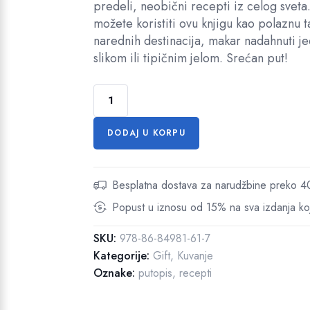
predeli, neobični recepti iz celog sveta.
i
u
možete koristiti ovu knjigu kao polaznu 
n
t
narednih destinacija, makar nadahnuti 
a
n
slikom ili tipičnim jelom. Srećan put!
l
a
n
c
P
a
e
u
c
n
t
e
a
DODAJ U KORPU
o
n
j
k
a
e
o
Besplatna dostava za narudžbine preko
j
:
s
e
5
Popust u iznosu od 15% na sva izdanja koj
v
b
6
e
i
1
SKU:
978-86-84981-61-7
t
l
,
Kategorije:
Gift
,
Kuvanje
a
a
0
Oznake:
putopis
,
recepti
k
:
0
o
6