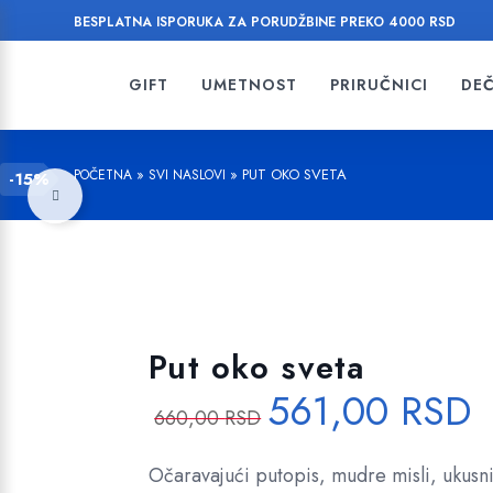
BESPLATNA ISPORUKA ZA PORUDŽBINE PREKO 4000 RSD
GIFT
UMETNOST
PRIRUČNICI
DEČ
»
»
PUT OKO SVETA
POČETNA
SVI NASLOVI
-15%
Dodajte u listu želja!
Put oko sveta
561,00
RSD
O
T
660,00
RSD
r
r
i
e
Očaravajući putopis, mudre misli, ukusni
g
n