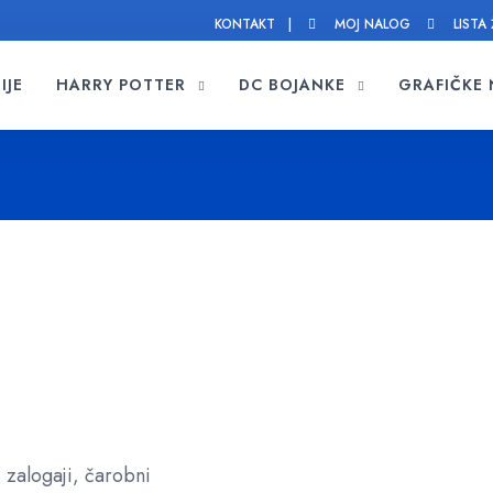
KONTAKT |
MOJ NALOG
LISTA 
IJE
HARRY POTTER
DC BOJANKE
GRAFIČKE
 zalogaji, čarobni