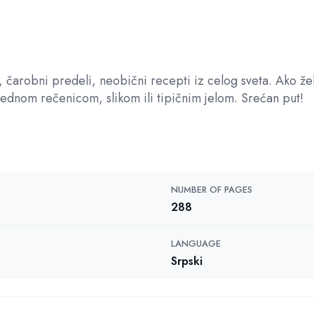
, čarobni predeli, neobični recepti iz celog sveta. Ako žel
jednom rečenicom, slikom ili tipičnim jelom. Srećan put!
NUMBER OF PAGES
288
LANGUAGE
Srpski