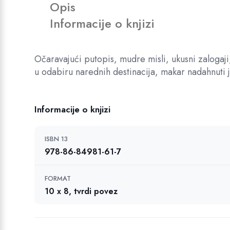
Opis
l
6
R
i
Informacije o knjizi
0
S
č
,
D
i
0
.
n
Očaravajući putopis, mudre misli, ukusni zalogaji
0
a
u odabiru narednih destinacija, makar nadahnuti 
R
S
Informacije o knjizi
D
.
ISBN 13
978-86-84981-61-7
FORMAT
10 x 8, tvrdi povez