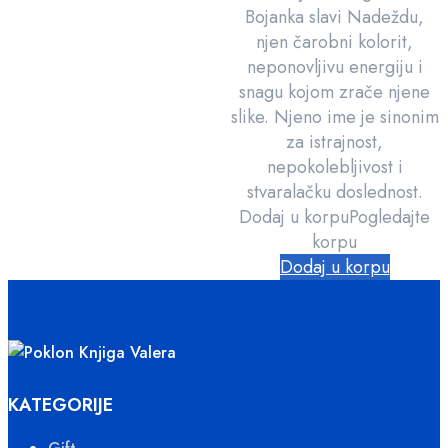
Bojanka slavi Nadeždu,
njen čarobni kolorit,
neponovljivu energiju i
snagu kojom zrače njene
slike. Njeno ime je sinonim
za istrajnost,
nepokolebljivost i
stvaralačku doslednost.
Dodaj u korpu
Pogledajte
korpu
Dodaj u korpu
KATEGORIJE