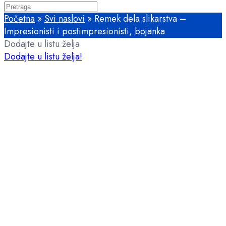
Početna
»
Svi naslovi
»
Remek dela slikarstva –
Impresionisti i postimpresionisti, bojanka
Dodajte u listu želja
Dodajte u listu želja!