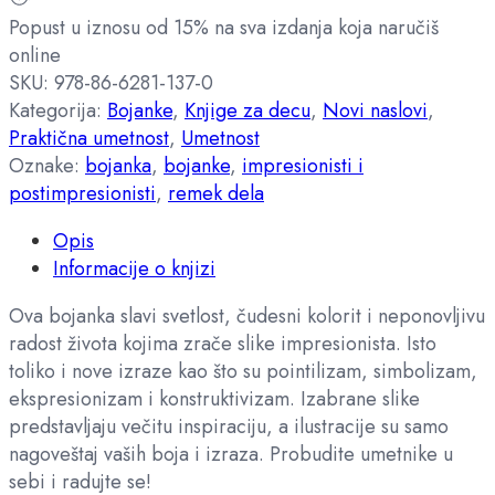
Popust u iznosu od 15% na sva izdanja koja naručiš
online
SKU:
978-86-6281-137-0
Kategorija:
Bojanke
,
Knjige za decu
,
Novi naslovi
,
Praktična umetnost
,
Umetnost
Oznake:
bojanka
,
bojanke
,
impresionisti i
postimpresionisti
,
remek dela
Opis
Informacije o knjizi
Ova bojanka slavi svetlost, čudesni kolorit i neponovljivu
radost života kojima zrače slike impresionista. Isto
toliko i nove izraze kao što su pointilizam, simbolizam,
ekspresionizam i konstruktivizam. Izabrane slike
predstavljaju večitu inspiraciju, a ilustracije su samo
nagoveštaj vaših boja i izraza. Probudite umetnike u
sebi i radujte se!