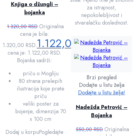
slike. Njeno ime je sinonim
Knjiga o džungli –
za istrajnost,
bojanka
nepokolebljivost i
stvaralačku doslednost.
Originalna
1.320,00
RSD
cena je bila:
1.122,00
RSD
1.320,00 RSD.
Trenutna
cena je: 1.122,00 RSD.
Bojanka sadrži:
priču o Mogliju
Brzi pregled
80 strana prelepih
Dodajte u listu želja
ilustracija koje prate
Dodajte u listu želja!
priču
veliki poster za
Nadežda Petrović –
bojenje, dimenzija 70
Bojanka
x 100 cm
Originalna
550,00
RSD
Dodaj u korpu
Pogledajte