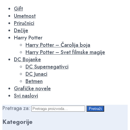
-16%
-15%
-15%
-15%
-15%
Gift
Umetnost
Priručnici
Dečije
Harry Potter
Harry Potter – Čarolija boja
Harry Potter – Svet filmske magije
DC Bojanke
DC Supernegativci
DC Junaci
Betmen
Grafičke novele
Svi naslovi
Pretraga za:
Pretraži
Kategorije