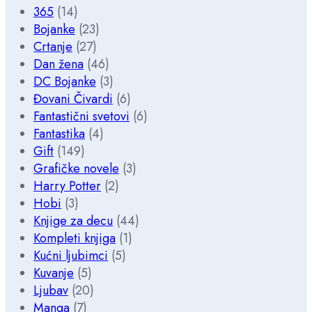
365
(14)
Bojanke
(23)
Crtanje
(27)
Dan žena
(46)
DC Bojanke
(3)
Đovani Čivardi
(6)
Fantastični svetovi
(6)
Fantastika
(4)
Gift
(149)
Grafičke novele
(3)
Harry Potter
(2)
Hobi
(3)
Knjige za decu
(44)
Kompleti knjiga
(1)
Kućni ljubimci
(5)
Kuvanje
(5)
Ljubav
(20)
Manga
(7)