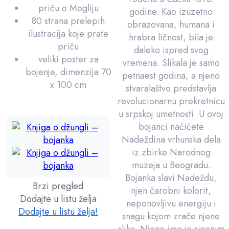
priču o Mogliju
godine. Kao izuzetno
80 strana prelepih
obrazovana, humana i
ilustracija koje prate
hrabra ličnost, bila je
priču
daleko ispred svog
veliki poster za
vremena. Slikala je samo
bojenje, dimenzija 70
petnaest godina, a njeno
x 100 cm
stvaralaštvo predstavlja
revolucionarnu prekretnicu
u srpskoj umetnosti. U ovoj
bojanci naćićete
Nadeždina vrhunska dela
iz zbirke Narodnog
muzeja u Beogradu.
Bojanka slavi Nadeždu,
Brzi pregled
njen čarobni kolorit,
Dodajte u listu želja
neponovljivu energiju i
Dodajte u listu želja!
snagu kojom zrače njene