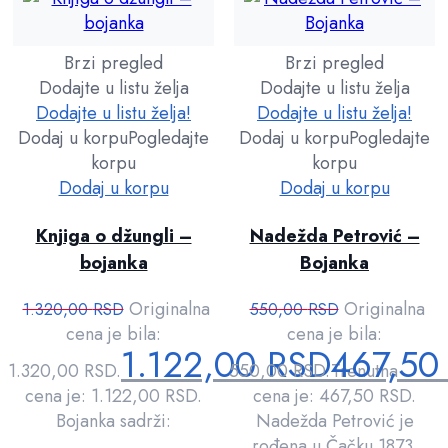
Brzi pregled
Brzi pregled
Dodajte u listu želja
Dodajte u listu želja
Dodajte u listu želja!
Dodajte u listu želja!
Dodaj u korpu
Pogledajte
Dodaj u korpu
Pogledajte
korpu
korpu
Dodaj u korpu
Dodaj u korpu
Knjiga o džungli –
Nadežda Petrović –
bojanka
Bojanka
Originalna
Originalna
1.320,00
RSD
550,00
RSD
cena je bila:
cena je bila:
1.122,00
RSD
467,5
1.320,00 RSD.
550,00 RSD.
Trenutna
cena je: 1.122,00 RSD.
cena je: 467,50 RSD.
Bojanka sadrži:
Nadežda Petrović je
rođena u Čačku 1873.