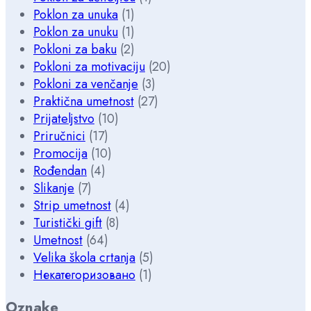
Poklon za unuka
(1)
Poklon za unuku
(1)
Pokloni za baku
(2)
Pokloni za motivaciju
(20)
Pokloni za venčanje
(3)
Praktična umetnost
(27)
Prijateljstvo
(10)
Priručnici
(17)
Promocija
(10)
Rođendan
(4)
Slikanje
(7)
Strip umetnost
(4)
Turistički gift
(8)
Umetnost
(64)
Velika škola crtanja
(5)
Некатегоризовано
(1)
Oznake