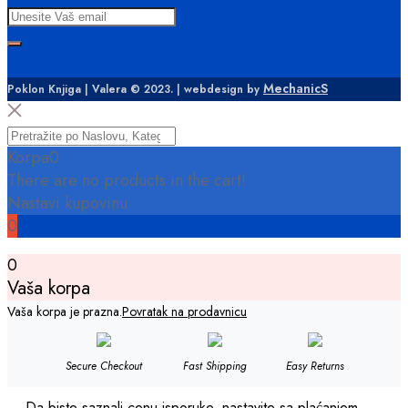
MechanicS
Poklon Knjiga | Valera © 2023. | webdesign by
Korpa
0
There are no products in the cart!
Nastavi kupovinu
0
0
Vaša korpa
Vaša korpa je prazna.
Povratak na prodavnicu
Secure Checkout
Fast Shipping
Easy Returns
Da biste saznali cenu isporuke, nastavite sa plaćanjem.