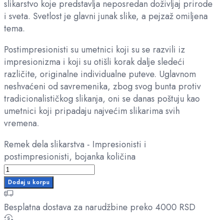
slikarstvo koje predstavlja neposredan doživljaj prirode
i sveta. Svetlost je glavni junak slike, a pejzaž omiljena
tema.
Postimpresionisti su umetnici koji su se razvili iz
impresionizma i koji su otišli korak dalje sledeći
različite, originalne individualne puteve. Uglavnom
neshvaćeni od savremenika, zbog svog bunta protiv
tradicionalističkog slikanja, oni se danas poštuju kao
umetnici koji pripadaju najvećim slikarima svih
vremena.
Remek dela slikarstva - Impresionisti i
postimpresionisti, bojanka količina
Dodaj u korpu
Besplatna dostava za narudžbine preko 4000 RSD