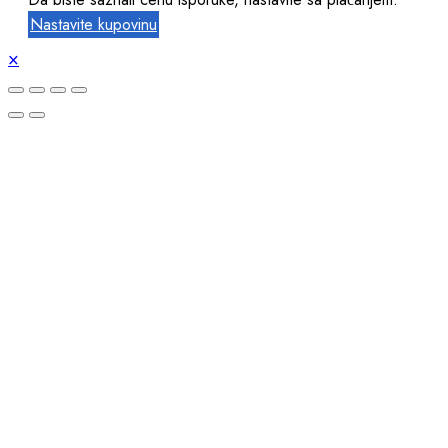
Nastavite kupovinu
×