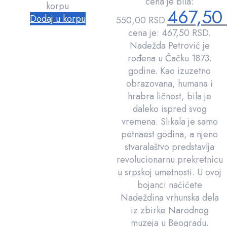
cena je bila:
korpu
467,5
Dodaj u korpu
550,00 RSD.
cena je: 467,50 RSD.
Nadežda Petrović je
rođena u Čačku 1873.
godine. Kao izuzetno
obrazovana, humana i
hrabra ličnost, bila je
daleko ispred svog
vremena. Slikala je samo
petnaest godina, a njeno
stvaralaštvo predstavlja
revolucionarnu prekretnicu
u srpskoj umetnosti. U ovoj
bojanci naćićete
Nadeždina vrhunska dela
iz zbirke Narodnog
muzeja u Beogradu.