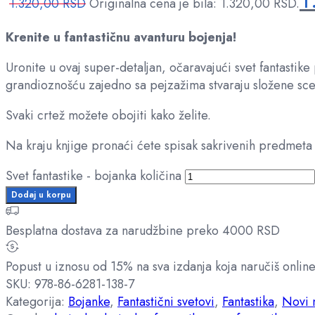
1.320,00
RSD
Originalna cena je bila: 1.320,00 RSD.
Krenite u fantastičnu avanturu bojenja!
Uronite u ovaj super-detaljan, očaravajući svet fantastik
grandioznošću zajedno sa pejzažima stvaraju složene sce
Svaki crtež možete obojiti kako želite.
Na kraju knjige pronaći ćete spisak sakrivenih predmeta k
Svet fantastike - bojanka količina
Dodaj u korpu
Besplatna dostava za narudžbine preko 4000 RSD
Popust u iznosu od 15% na sva izdanja koja naručiš onlin
SKU:
978-86-6281-138-7
Kategorija:
Bojanke
,
Fantastični svetovi
,
Fantastika
,
Novi 