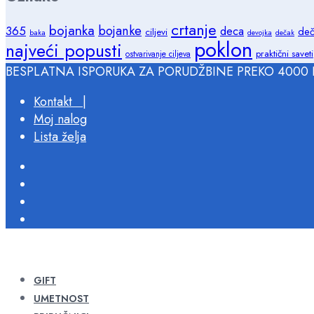
crtanje
bojanka
bojanke
365
deca
deč
ciljevi
baka
devojka
dečak
poklon
najveći popusti
praktični saveti
ostvarivanje ciljeva
BESPLATNA ISPORUKA ZA PORUDŽBINE PREKO 4000 
Kontakt |
Moj nalog
Lista želja
GIFT
UMETNOST