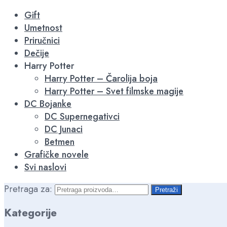
-15%
-15%
-15%
-15%
-15%
-16%
-16%
-16%
-16%
-15%
-15%
-15%
-15%
Gift
Umetnost
Priručnici
Dečije
Harry Potter
Harry Potter – Čarolija boja
Harry Potter – Svet filmske magije
DC Bojanke
DC Supernegativci
DC Junaci
Betmen
Grafičke novele
Svi naslovi
Pretraga za:
Pretraži
Kategorije