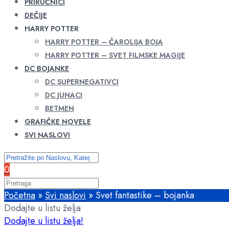
PRIRUČNICI
DEČIJE
HARRY POTTER
HARRY POTTER – ČAROLIJA BOJA
HARRY POTTER – SVET FILMSKE MAGIJE
DC BOJANKE
DC SUPERNEGATIVCI
DC JUNACI
BETMEN
GRAFIČKE NOVELE
SVI NASLOVI
0
Početna
»
Svi naslovi
»
Svet fantastike – bojanka
Dodajte u listu želja
Dodajte u listu želja!