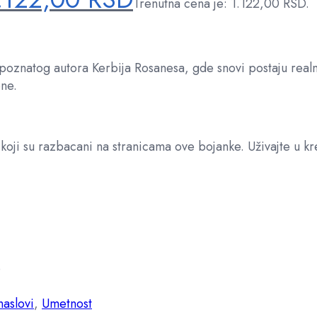
Trenutna cena je: 1.122,00 RSD.
e poznatog autora Kerbija Rosanesa, gde snovi postaju realn
ne.
oji su razbacani na stranicama ove bojanke. Uživajte u kre
e
naslovi
,
Umetnost