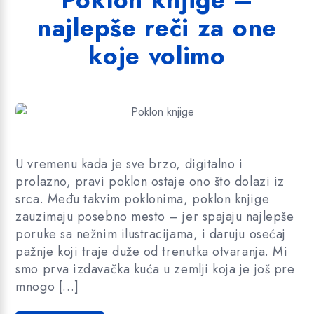
Poklon knjige –
najlepše reči za one
koje volimo
U vremenu kada je sve brzo, digitalno i
prolazno, pravi poklon ostaje ono što dolazi iz
srca. Među takvim poklonima, poklon knjige
zauzimaju posebno mesto – jer spajaju najlepše
poruke sa nežnim ilustracijama, i daruju osećaj
pažnje koji traje duže od trenutka otvaranja. Mi
smo prva izdavačka kuća u zemlji koja je još pre
mnogo […]