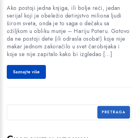
Ako postoji jedna knjiga, ili bolje reći, jedan
serijal koji je obeležio detinjstvo miliona ljudi
širom sveta, onda je to saga o dečaku sa
ožiljkom u obliku munje – Hariju Poteru. Gotovo
da ne postoji dete (ili odrasla osoba!) koje nije
makar jednom zakoračilo u svet čarobnjaka i
koje se nije zapitalo kako bi izgledao […]
Saznajte više
PRETRAGA