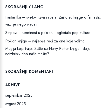
SKORAŠNJI ČLANCI
Fantastika – svetovi izvan sveta: Zašto su knjige o fantastici
važnije nego ikada?
Stripovi – umetnost u pokretu i ogledalo pop kulture
Poklon knjige – najlepše reči za one koje volimo
Magija koja traje: Zašto su Harry Potter knjige i dalje
neizbrisiv deo naše mašte?
SKORAŠNJI KOMENTARI
ARHIVE
septembar 2025
avgust 2025