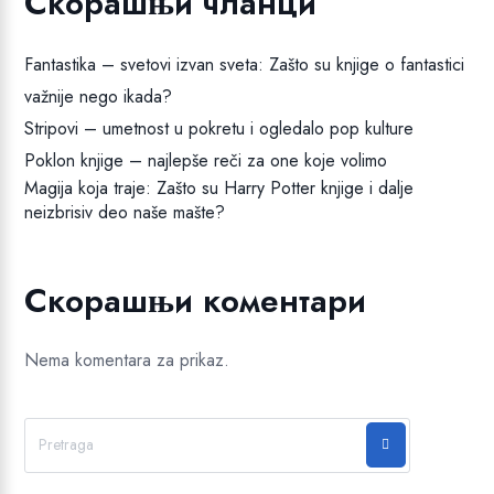
Скорашњи чланци
Fantastika – svetovi izvan sveta: Zašto su knjige o fantastici
važnije nego ikada?
Stripovi – umetnost u pokretu i ogledalo pop kulture
Poklon knjige – najlepše reči za one koje volimo
Magija koja traje: Zašto su Harry Potter knjige i dalje
neizbrisiv deo naše mašte?
Скорашњи коментари
Nema komentara za prikaz.