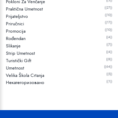
(3)
Pokloni Za Venčanje
(27)
Praktična Umetnost
(10)
Prijateljstvo
(17)
Priručnici
(10)
Promocija
(4)
Rođendan
(7)
Slikanje
(4)
Strip Umetnost
(8)
Turistički Gift
(64)
Umetnost
(5)
Velika Škola Crtanja
Некатегоризовано
(1)