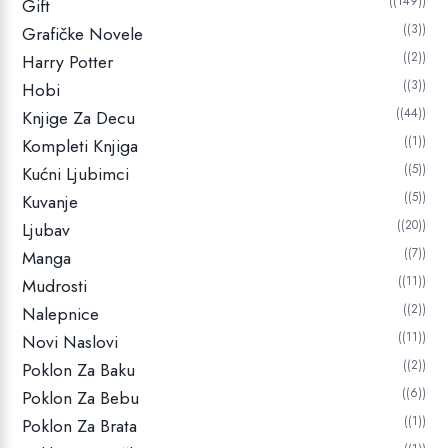
R
(149)
Gift
S
(3)
Grafičke Novele
D
(2)
Harry Potter
.
(3)
Hobi
(44)
Knjige Za Decu
(1)
Kompleti Knjiga
(5)
Kućni Ljubimci
(5)
Kuvanje
(20)
Ljubav
(7)
Manga
(11)
Mudrosti
(2)
Nalepnice
(11)
Novi Naslovi
(2)
Poklon Za Baku
(6)
Poklon Za Bebu
(1)
Poklon Za Brata