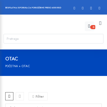
BESPLATNA ISPORUKA ZA PORUDŽBINE PREKO 4000 RSD
0
OTAC
»
OTAC
POČETNA
Filter