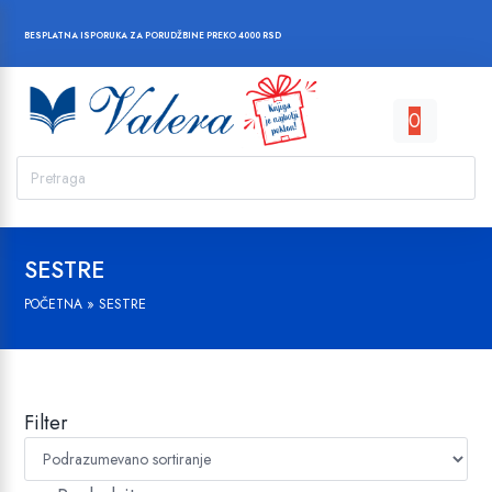
BESPLATNA ISPORUKA ZA PORUDŽBINE PREKO 4000 RSD
0
SESTRE
»
SESTRE
POČETNA
Filter