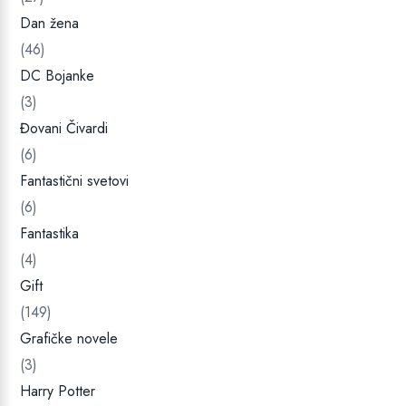
a
D
0
Dan žena
.
0
(46)
DC Bojanke
R
(3)
S
D
Đovani Čivardi
.
(6)
Fantastični svetovi
(6)
Fantastika
(4)
Gift
(149)
Grafičke novele
(3)
Harry Potter