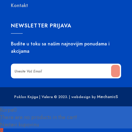
Kontakt
NEWSLETTER PRIJAVA
Budite u toku sa našim najnovijim ponudama i
akcijama
MechanicS
Poklon Knjiga | Valera © 2023. | webdesign by
Korpa
0
There are no products in the cart!
Nastavi kupovinu