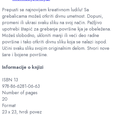
Prepusti se najnovijem kreativnom ludilu! Sa
grebalicama možeš otkriti divnu umetnost. Dopuni,
promeni ili ukrasi svaku sliku na svoj način. Pažljivo
upotrebi štapić za grebanje površine kja je obeležena.
Možeš slobodno, ukloniti manji ili veći deo radne
površine i tako otkriti divnu sliku koja se nalazi ispod.
Učini svaku sliku svojim originalnim delom. Stvori nove
šare i bojene površine.
Informacije o knjizi
ISBN 13
978-86-6281-06-63
Number of pages
20
Format
23 x 23, tvrdi povez