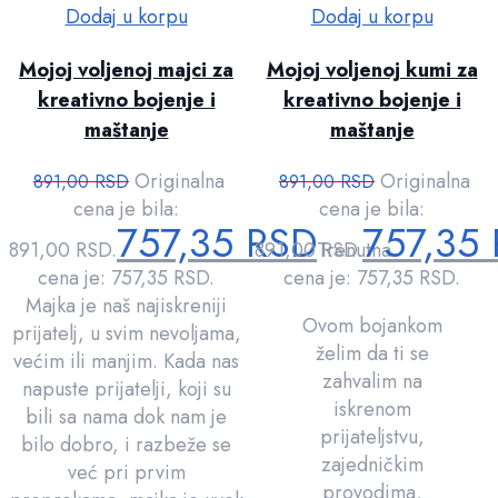
Dodaj u korpu
Dodaj u korpu
Mojoj voljenoj majci za
Mojoj voljenoj kumi za
kreativno bojenje i
kreativno bojenje i
maštanje
maštanje
Originalna
Originalna
891,00
RSD
891,00
RSD
cena je bila:
cena je bila:
757,35
RSD
757,35
891,00 RSD.
891,00 RSD.
Trenutna
cena je: 757,35 RSD.
cena je: 757,35 RSD.
Majka je naš najiskreniji
Ovom bojankom
prijatelj, u svim nevoljama,
želim da ti se
većim ili manjim. Kada nas
zahvalim na
napuste prijatelji, koji su
iskrenom
bili sa nama dok nam je
prijateljstvu,
bilo dobro, i razbeže se
zajedničkim
već pri prvim
provodima,