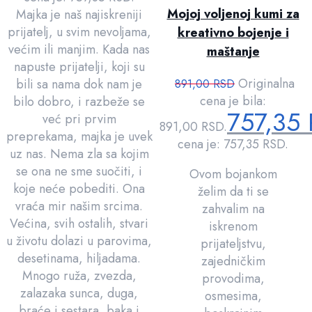
Mojoj voljenoj kumi za
Majka je naš najiskreniji
prijatelj, u svim nevoljama,
kreativno bojenje i
većim ili manjim. Kada nas
maštanje
napuste prijatelji, koji su
Originalna
bili sa nama dok nam je
891,00
RSD
cena je bila:
bilo dobro, i razbeže se
757,35
već pri prvim
891,00 RSD.
preprekama, majka je uvek
cena je: 757,35 RSD.
uz nas. Nema zla sa kojim
se ona ne sme suočiti, i
Ovom bojankom
koje neće pobediti. Ona
želim da ti se
vraća mir našim srcima.
zahvalim na
Većina, svih ostalih, stvari
iskrenom
u životu dolazi u parovima,
prijateljstvu,
desetinama, hiljadama.
zajedničkim
Mnogo ruža, zvezda,
provodima,
zalazaka sunca, duga,
osmesima,
braće i sestara, baka i