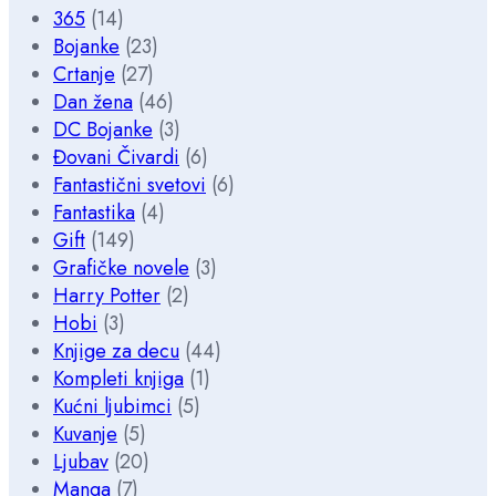
365
(14)
Bojanke
(23)
Crtanje
(27)
Dan žena
(46)
DC Bojanke
(3)
Đovani Čivardi
(6)
Fantastični svetovi
(6)
Fantastika
(4)
Gift
(149)
Grafičke novele
(3)
Harry Potter
(2)
Hobi
(3)
Knjige za decu
(44)
Kompleti knjiga
(1)
Kućni ljubimci
(5)
Kuvanje
(5)
Ljubav
(20)
Manga
(7)