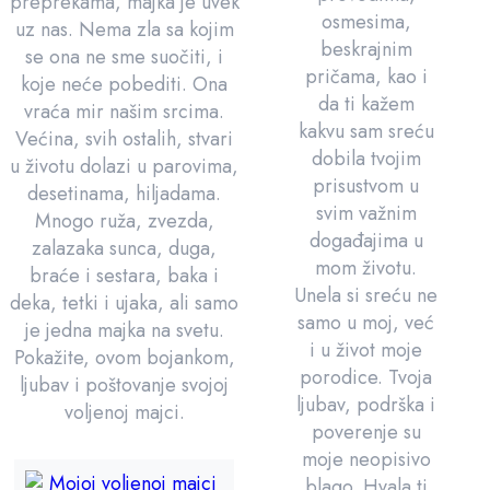
preprekama, majka je uvek
osmesima,
uz nas. Nema zla sa kojim
beskrajnim
se ona ne sme suočiti, i
pričama, kao i
koje neće pobediti. Ona
da ti kažem
vraća mir našim srcima.
kakvu sam sreću
Većina, svih ostalih, stvari
dobila tvojim
u životu dolazi u parovima,
prisustvom u
desetinama, hiljadama.
svim važnim
Mnogo ruža, zvezda,
događajima u
zalazaka sunca, duga,
mom životu.
braće i sestara, baka i
Unela si sreću ne
deka, tetki i ujaka, ali samo
samo u moj, već
je jedna majka na svetu.
i u život moje
Pokažite, ovom bojankom,
porodice. Tvoja
ljubav i poštovanje svojoj
ljubav, podrška i
voljenoj majci.
poverenje su
moje neopisivo
blago. Hvala ti