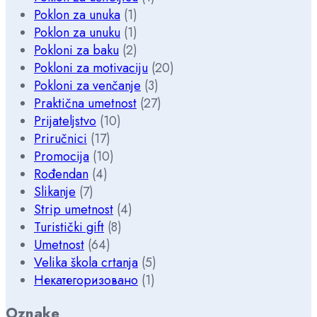
Poklon za unuka
(1)
Poklon za unuku
(1)
Pokloni za baku
(2)
Pokloni za motivaciju
(20)
Pokloni za venčanje
(3)
Praktična umetnost
(27)
Prijateljstvo
(10)
Priručnici
(17)
Promocija
(10)
Rođendan
(4)
Slikanje
(7)
Strip umetnost
(4)
Turistički gift
(8)
Umetnost
(64)
Velika škola crtanja
(5)
Некатегоризовано
(1)
Oznake