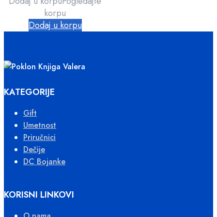
Dodaj u korpu
Pogledajte
korpu
Dodaj u korpu
KATEGORIJE
Gift
Umetnost
Priručnici
Dečije
DC Bojanke
KORISNI LINKOVI
O nama