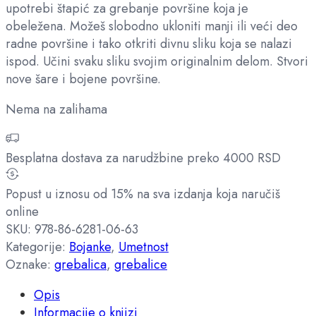
upotrebi štapić za grebanje površine koja je
obeležena. Možeš slobodno ukloniti manji ili veći deo
radne površine i tako otkriti divnu sliku koja se nalazi
ispod. Učini svaku sliku svojim originalnim delom. Stvori
nove šare i bojene površine.
Nema na zalihama
Besplatna dostava za narudžbine preko 4000 RSD
Popust u iznosu od 15% na sva izdanja koja naručiš
online
SKU:
978-86-6281-06-63
Kategorije:
Bojanke
,
Umetnost
Oznake:
grebalica
,
grebalice
Opis
Informacije o knjizi