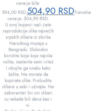
cena je bila:
504,90
RSD
594,00 RSD.
Trenutna
cena je: 504,90 RSD.
U ovoj bojanci naći ćete
reprodukcije slika najvećih
srpskih slikara iz zbirke
Narodnog muzeja u
Beogradu. Slobodno
koristite boje koje najviše
volite, nastavite sami crtež
i obojite ga onako kako
želite. Ne morate da
kopirate slike. Probudite
slikare u sebi i uživajte. Ne
zaboravite! Svi ovi slikari
su nekada bili deca kao i
vi.