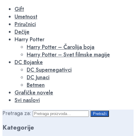
-15%
-15%
-15%
-15%
-16%
-16%
Gift
Umetnost
Priručnici
Dečije
Harry Potter
Harry Potter – Čarolija boja
Harry Potter – Svet filmske magije
DC Bojanke
DC Supernegativci
DC Junaci
Betmen
Grafičke novele
Svi naslovi
Pretraga za:
Pretraži
Kategorije