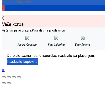
Nastavi kupovinu
0
0
Vaša korpa
Vaša korpa je prazna.
Povratak na prodavnicu
Secure Checkout
Fast Shipping
Easy Returns
Da biste saznali cenu isporuke, nastavite sa plaćanjem.
Nastavite kupovinu
×