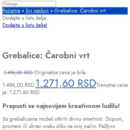
Početna
»
Svi naslovi
»
Grebalice: Čarobni vrt
Dodajte u listu želja
Dodajte u listu želja!
Grebalice: Čarobni vrt
Originalna cena je bila:
1.496,00
RSD
1.271,60
RSD
1.496,00 RSD.
Trenutna cena
je: 1.271,60 RSD.
Prepusti se najnovijem kreativnom ludilu!
Sa grebalicama možeš otkriti divnu umetnost. Dopuni,
promeni ili ukrasi svaku sliku na svoj način. Pažljivo