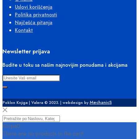
Uslovi korišćenja
Politika privatnosti
Najčešća pitanja
Kontakt
Newsletter prijava
Budite u toku sa našim najnovijim ponudama i akcijama
MechanicS
Poklon Knjiga | Valera © 2023. | webdesign by
Korpa
0
There are no products in the cart!