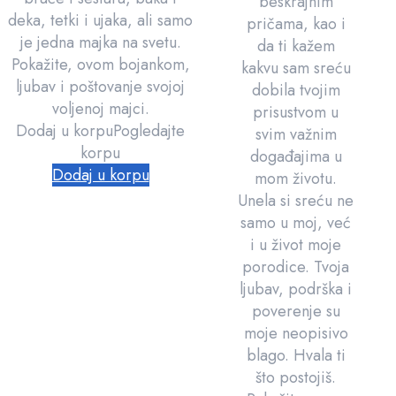
beskrajnim
deka, tetki i ujaka, ali samo
pričama, kao i
je jedna majka na svetu.
da ti kažem
Pokažite, ovom bojankom,
kakvu sam sreću
ljubav i poštovanje svojoj
dobila tvojim
voljenoj majci.
prisustvom u
Dodaj u korpu
Pogledajte
svim važnim
korpu
događajima u
Dodaj u korpu
mom životu.
Unela si sreću ne
samo u moj, već
i u život moje
porodice. Tvoja
ljubav, podrška i
poverenje su
moje neopisivo
blago. Hvala ti
što postojiš.