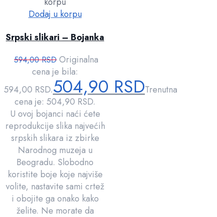
korpu
Dodaj u korpu
Srpski slikari – Bojanka
Originalna
594,00
RSD
cena je bila:
504,90
RSD
594,00 RSD.
Trenutna
cena je: 504,90 RSD.
U ovoj bojanci naći ćete
reprodukcije slika najvećih
srpskih slikara iz zbirke
Narodnog muzeja u
Beogradu. Slobodno
koristite boje koje najviše
volite, nastavite sami crtež
i obojite ga onako kako
želite. Ne morate da