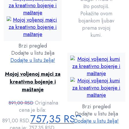
što postojiš.
Pokažite ovom
bojankom ljubav
prema svojoj
kumi.
Brzi pregled
Dodajte u listu želja
Dodajte u listu želja!
Mojoj voljenoj majci za
kreativno bojenje i
maštanje
Originalna
891,00
RSD
Brzi pregled
cena je bila:
Dodajte u listu želja
757,35
RSD
891,00 RSD.
Trenutna
Dodajte u listu želja!
cena je: 757,35 RSD.