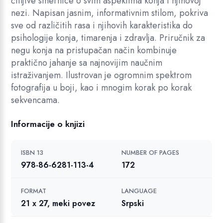
čitljive smernice o svim aspektima konja i njihovoj
k
nezi. Napisan jasnim, informativnim stilom, pokriva
o
sve od različitih rasa i njihovih karakteristika do
n
psihologije konja, timarenja i zdravlja. Priručnik za
j
negu konja na pristupačan način kombinuje
a
praktično jahanje sa najnovijim naučnim
i
istraživanjem. Ilustrovan je ogromnim spektrom
p
fotografija u boji, kao i mnogim korak po korak
o
sekvencama.
n
i
Informacije o knjizi
j
a
ISBN 13
NUMBER OF PAGES
k
978-86-6281-113-4
172
o
l
FORMAT
LANGUAGE
i
21 x 27, meki povez
Srpski
č
i