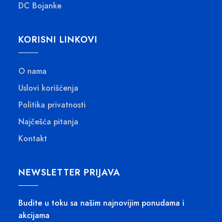
2
DC Bojanke
0
S
,
0
R
D
0
S
.
KORISNI LINKOVI
0
R
D
S
.
R
D
O nama
S
.
Uslovi korišćenja
D
.
Politika privatnosti
Najčešća pitanja
Kontakt
NEWSLETTER PRIJAVA
Budite u toku sa našim najnovijim ponudama i
akcijama