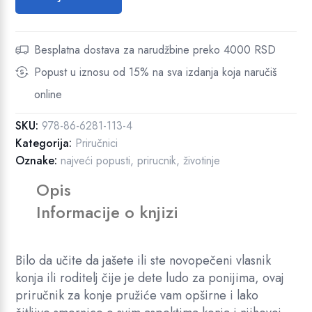
j
a
7
i
:
,
-
Besplatna dostava za narudžbine preko 4000 RSD
2
0
p
.
0
Popust u iznosu od 15% na sva izdanja koja naručiš
r
4
online
i
2
R
r
0
S
SKU:
978-86-6281-113-4
u
,
D
Kategorija:
Priručnici
č
0
.
Oznake:
najveći popusti
,
prirucnik
,
životinje
n
0
i
Opis
k
R
Informacije o knjizi
z
S
a
D
n
Bilo da učite da jašete ili ste novopečeni vlasnik
.
e
konja ili roditelj čije je dete ludo za ponijima, ovaj
g
priručnik za konje pružiće vam opširne i lako
u