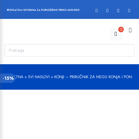
BESPLATNA ISPORUKA ZA PORUDŽBINE PREKO 4000 RSD
0
»
»
KONJI – PRIRUČNIK ZA NEGU KONJA I PONIJA
POČETNA
SVI NASLOVI
-15%