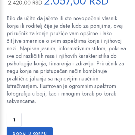
2.057,00
RSD
2.420,00
RSD
r
r
i
e
Bilo da učite da jašete ili ste novopečeni vlasnik
g
n
konja ili roditelj čije je dete ludo za ponijima, ovaj
i
u
priručnik za konje pružiće vam opširne i lako
n
t
čitljive smernice o svim aspektima konja i njihovoj
a
n
nezi. Napisan jasnim, informativnim stilom, pokriva
l
a
sve od različitih rasa i njihovih karakteristika do
n
c
psihologije konja, timarenja i zdravlja. Priručnik za
a
e
negu konja na pristupačan način kombinuje
c
n
praktično jahanje sa najnovijim naučnim
e
a
istraživanjem. Ilustrovan je ogromnim spektrom
n
j
fotografija u boji, kao i mnogim korak po korak
a
e
sekvencama.
j
:
e
2
K
b
.
o
i
0
n
l
5
DODAJ U KORPU