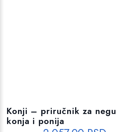
Konji – priručnik za negu
konja i ponija
O
T