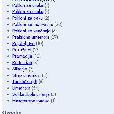
Poklon za unuka
(1)
Poklon za unuku
(1)
Pokloni za baku
(2)
Pokloni za motivaciju
(20)
Pokloni za venčanje
(3)
Praktična umetnost
(27)
Prijateljstvo
(10)
Priručnici
(17)
Promocija
(10)
Rođendan
(4)
Slikanje
(7)
Strip umetnost
(4)
Turistički gift
(8)
Umetnost
(64)
Velika škola crtanja
(5)
Некатегоризовано
(1)
Oznake