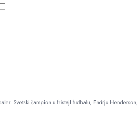
e
aler. Svetski šampion u fristajl fudbalu, Endrju Henderson