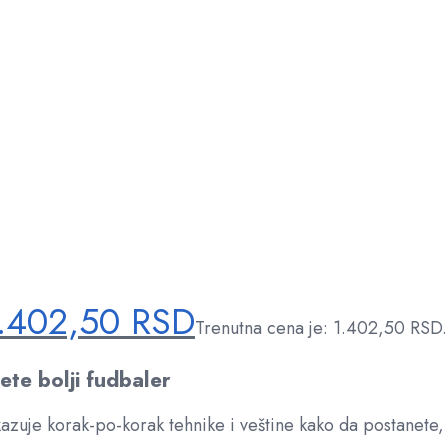
.402,50
RSD
Trenutna cena je: 1.402,50 RSD.
te bolji fudbaler
kazuje korak-po-korak tehnike i veštine kako da postanete,