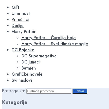
-15%
-15%
-15%
-15%
-15%
-15%
-15%
Gift
Umetnost
Priručnici
Dečije
Harry Potter
Harry Potter – Čarolija boja
Harry Potter – Svet filmske magije
DC Bojanke
DC Supernegativci
DC Junaci
Betmen
Grafičke novele
Svi naslovi
Pretraga za:
Pretraži
Kategorije