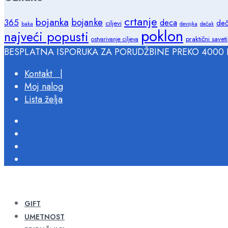
crtanje
bojanka
bojanke
365
deca
deč
ciljevi
baka
devojka
dečak
poklon
najveći popusti
praktični saveti
ostvarivanje ciljeva
BESPLATNA ISPORUKA ZA PORUDŽBINE PREKO 4000 
Kontakt |
Moj nalog
Lista želja
GIFT
UMETNOST