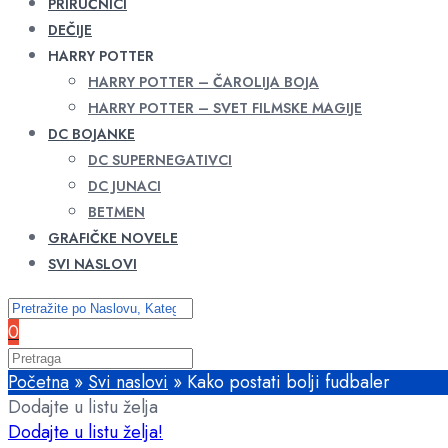
PRIRUČNICI
DEČIJE
HARRY POTTER
HARRY POTTER – ČAROLIJA BOJA
HARRY POTTER – SVET FILMSKE MAGIJE
DC BOJANKE
DC SUPERNEGATIVCI
DC JUNACI
BETMEN
GRAFIČKE NOVELE
SVI NASLOVI
0
Početna
»
Svi naslovi
»
Kako postati bolji fudbaler
Dodajte u listu želja
Dodajte u listu želja!