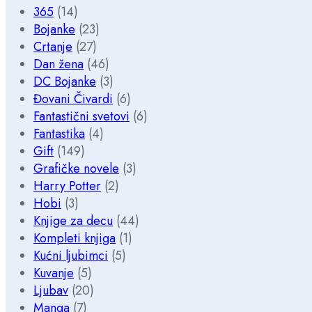
365
(14)
Bojanke
(23)
Crtanje
(27)
Dan žena
(46)
DC Bojanke
(3)
Đovani Čivardi
(6)
Fantastični svetovi
(6)
Fantastika
(4)
Gift
(149)
Grafičke novele
(3)
Harry Potter
(2)
Hobi
(3)
Knjige za decu
(44)
Kompleti knjiga
(1)
Kućni ljubimci
(5)
Kuvanje
(5)
Ljubav
(20)
Manga
(7)