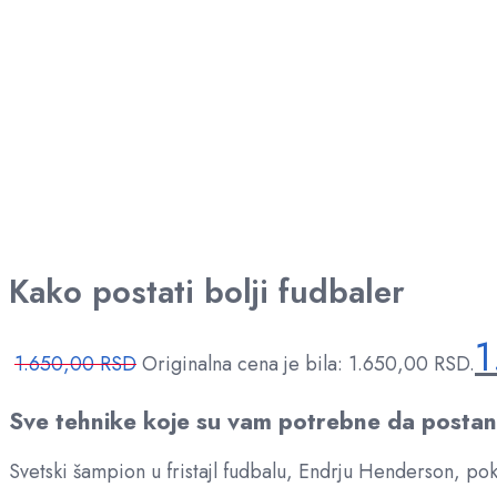
Kako postati bolji fudbaler
1
1.650,00
RSD
Originalna cena je bila: 1.650,00 RSD.
Sve tehnike koje su vam potrebne da postane
Svetski šampion u fristajl fudbalu, Endrju Henderson, po