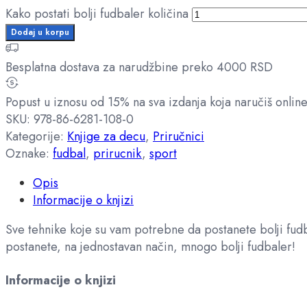
Kako postati bolji fudbaler količina
Dodaj u korpu
Besplatna dostava za narudžbine preko 4000 RSD
Popust u iznosu od 15% na sva izdanja koja naručiš onlin
SKU:
978-86-6281-108-0
Kategorije:
Knjige za decu
,
Priručnici
Oznake:
fudbal
,
prirucnik
,
sport
Opis
Informacije o knjizi
Sve tehnike koje su vam potrebne da postanete bolji fudb
postanete, na jednostavan način, mnogo bolji fudbaler!
Informacije o knjizi