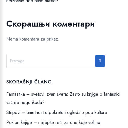
neizbrisiv deo naše mašte?
Скорашњи коментари
Nema komentara za prikaz.
SKORAŠNJI ČLANCI
Fantastika – svetovi izvan sveta: Zašto su knjige o fantastici
važnije nego ikada?
Stripovi – umetnost u pokretu i ogledalo pop kulture
Poklon knjige – najlepše reči za one koje volimo